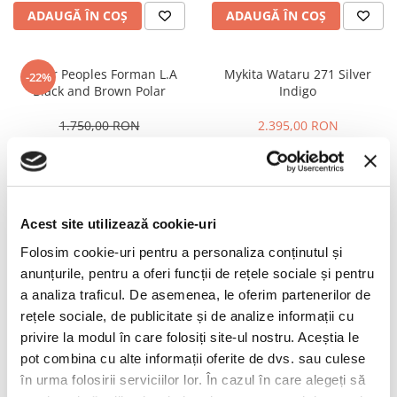
PRADA
ADAUGĂ ÎN COȘ
ADAUGĂ ÎN COȘ
RAY-BAN
SAINT LAURENT
Oliver Peoples Forman L.A
Mykita Wataru 271 Silver
-22%
SEEOO
Black and Brown Polar
Indigo
STARCK
1.750,00 RON
2.395,00 RON
STELLA MCCARTNEY
1.357,50 RON
TIFFANY&CO
ÎN STOC
ÎN STOC
ZEAL
ADAUGĂ ÎN COȘ
ADAUGĂ ÎN COȘ
ZILLI
Acest site utilizează cookie-uri
Folosim cookie-uri pentru a personaliza conținutul și
Maui Jim Komohana Rose
ZILLI ZI65067 C01 Black and
-25%
anunțurile, pentru a oferi funcții de rețele sociale și pentru
Black Gloss
Rose Gold
a analiza traficul. De asemenea, le oferim partenerilor de
925,00 RON
3.565,00 RON
rețele sociale, de publicitate și de analize informații cu
2.673,75 RON
privire la modul în care folosiți site-ul nostru. Aceștia le
ÎN STOC
ÎN STOC
pot combina cu alte informații oferite de dvs. sau culese
în urma folosirii serviciilor lor. În cazul în care alegeți să
ADAUGĂ ÎN COȘ
ADAUGĂ ÎN COȘ