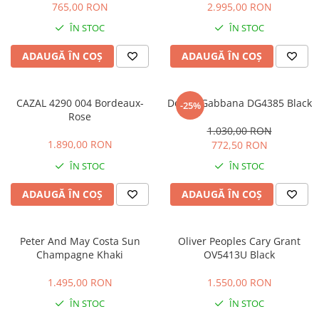
765,00 RON
2.995,00 RON
LINDA FARROW
ÎN STOC
ÎN STOC
MASSADA
ADAUGĂ ÎN COȘ
ADAUGĂ ÎN COȘ
MATSUDA
MAUI JIM
MAYBACH
CAZAL 4290 004 Bordeaux-
Dolce&Gabbana DG4385 Black
-25%
Rose
MIU MIU
1.030,00 RON
1.890,00 RON
MONT BLANC
772,50 RON
ÎN STOC
ÎN STOC
MYKITA
OAKLEY
ADAUGĂ ÎN COȘ
ADAUGĂ ÎN COȘ
OLIVER PEOPLES
ORGREEN
Peter And May Costa Sun
Oliver Peoples Cary Grant
Champagne Khaki
OV5413U Black
OXIBIS
PERSOL
1.495,00 RON
1.550,00 RON
PETER AND MAY
ÎN STOC
ÎN STOC