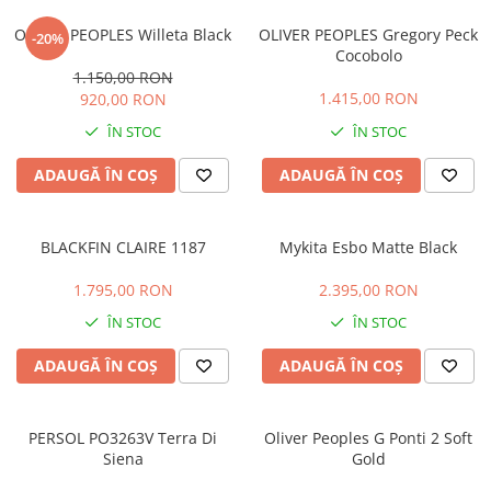
CAZAL
Materiale prețioase
Materiale prețioase
OLIVER PEOPLES Willeta Black
DILEM
OLIVER PEOPLES Gregory Peck
-20%
Last Chance %
Last chance %
Cocobolo
DIOR
1.150,00 RON
1.415,00 RON
920,00 RON
DITA
ÎN STOC
ÎN STOC
DITA EPILUXURY
DITA LANCIER
ADAUGĂ ÎN COȘ
ADAUGĂ ÎN COȘ
DOLCE GABBANA
EXALTO
BLACKFIN CLAIRE 1187
Mykita Esbo Matte Black
FACE A FACE
1.795,00 RON
2.395,00 RON
GIORGIO ARMANI
ÎN STOC
ÎN STOC
GUCCI
ADAUGĂ ÎN COȘ
ADAUGĂ ÎN COȘ
JOOLY
KUBORAUM
PERSOL PO3263V Terra Di
Oliver Peoples G Ponti 2 Soft
LAPIMA
Siena
Gold
LA LOOP