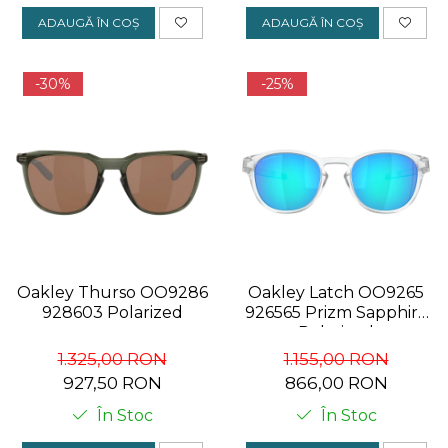
ADAUGĂ ÎN COȘ
ADAUGĂ ÎN COȘ
-30%
-25%
Oakley Thurso OO9286
Oakley Latch OO9265
928603 Polarized
926565 Prizm Sapphire
Polarized
1.325,00 RON
1.155,00 RON
927,50 RON
866,00 RON
În Stoc
În Stoc