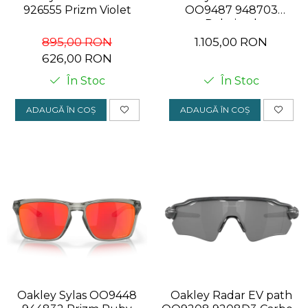
926555 Prizm Violet
OO9487 948703
Polarized
895,00 RON
1.105,00 RON
626,00 RON
În Stoc
În Stoc
ADAUGĂ ÎN COȘ
ADAUGĂ ÎN COȘ
Oakley Sylas OO9448
Oakley Radar EV path