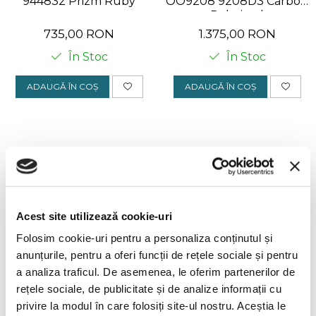
944832 Prizm Ruby
OO9208 9208D3 Carbon
Polarized
735,00 RON
1.375,00 RON
În Stoc
În Stoc
ADAUGĂ ÎN COȘ
ADAUGĂ ÎN COȘ
Acest site utilizează cookie-uri
Folosim cookie-uri pentru a personaliza conținutul și
anunțurile, pentru a oferi funcții de rețele sociale și pentru
a analiza traficul. De asemenea, le oferim partenerilor de
Oakley Radar EV path
Oakley Frogskins
rețele sociale, de publicitate și de analize informații cu
OO9208 920872 Prizm
OO9013 9013M4 55 Prizm
Ruby
gaming™ 2.0
privire la modul în care folosiți site-ul nostru. Aceștia le