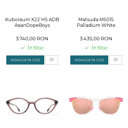
ORGREEN
OXIBIS
Kuboraum X22 HS ADB
Matsuda M5015
AsianDopeBoys
Palladium White
PERSOL
PETER AND MAY
3.740,00 RON
3.435,00 RON
PRADA
În Stoc
În Stoc
RAY-BAN
ADAUGĂ ÎN COȘ
ADAUGĂ ÎN COȘ
SAINT LAURENT
SEEOO
STARCK
STELLA MCCARTNEY
TIFFANY&CO
ZEAL
ZILLI