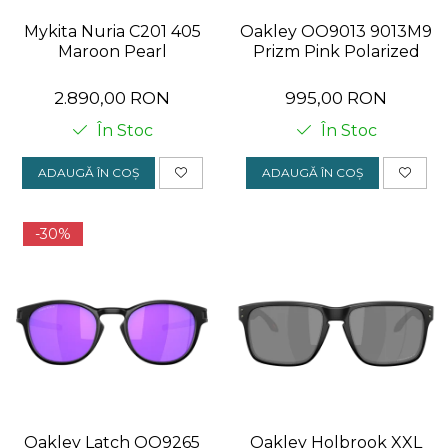
Mykita Nuria C201 405
Oakley OO9013 9013M9
Maroon Pearl
Prizm Pink Polarized
2.890,00 RON
995,00 RON
În Stoc
În Stoc
ADAUGĂ ÎN COȘ
ADAUGĂ ÎN COȘ
-30%
Oakley Latch OO9265
Oakley Holbrook XXL