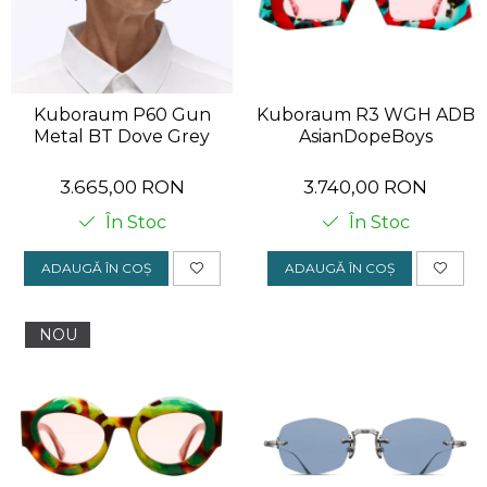
KUBORAUM
LAPIMA
LA LOOP
Kuboraum P60 Gun
Kuboraum R3 WGH ADB
LINDA FARROW
Metal BT Dove Grey
AsianDopeBoys
MASSADA
3.665,00 RON
3.740,00 RON
MATSUDA
În Stoc
În Stoc
MAUI JIM
ADAUGĂ ÎN COȘ
ADAUGĂ ÎN COȘ
MAYBACH
MIU MIU
NOU
MONT BLANC
MYKITA
OAKLEY
OLIVER PEOPLES