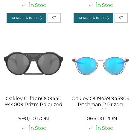
În Stoc
În Stoc
ADAUGĂ ÎN COȘ
ADAUGĂ ÎN COȘ
Oakley ClifdenOO9440
Oakley OO9439 943904
944009 Prizm Polarized
Pitchman R Prizsm
Sapphire
990,00 RON
1.065,00 RON
În Stoc
În Stoc