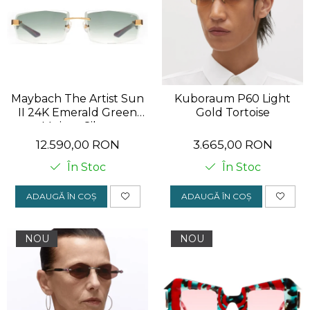
Affordable
hipoalergenic
Cartier
Minimalist
Retro-chic
CAZAL
Retro-chic
Minimalist
DILEM
Materiale prețioase
Materiale prețioase
DIOR
Last Chance %
Last chance %
Maybach The Artist Sun
Kuboraum P60 Light
DITA
II 24K Emerald Green
Gold Tortoise
Mojave Silver
DITA EPILUXURY
12.590,00 RON
3.665,00 RON
DITA LANCIER
În Stoc
În Stoc
DOLCE GABBANA
ADAUGĂ ÎN COȘ
ADAUGĂ ÎN COȘ
EXALTO
FACE A FACE
NOU
NOU
GIORGIO ARMANI
GUCCI
JOOLY