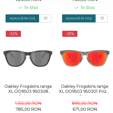
În Stoc
În Stoc
ADAUGĂ ÎN COȘ
ADAUGĂ ÎN COȘ
-32%
-25%
Oakley Frogskins range
Oakley Frogskins range
XL OO9503 950308
XL OO9503 950301 Prizm
Polarized
Ruby
1.155,00 RON
895,00 RON
785,00 RON
671,00 RON