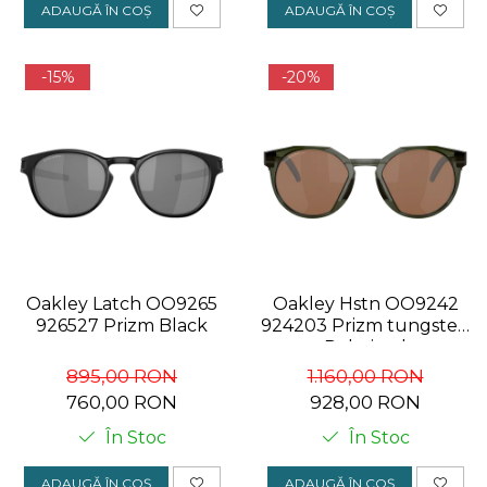
ADAUGĂ ÎN COȘ
ADAUGĂ ÎN COȘ
-15%
-20%
Oakley Latch OO9265
Oakley Hstn OO9242
926527 Prizm Black
924203 Prizm tungsten
Polarized
895,00 RON
1.160,00 RON
760,00 RON
928,00 RON
În Stoc
În Stoc
ADAUGĂ ÎN COȘ
ADAUGĂ ÎN COȘ