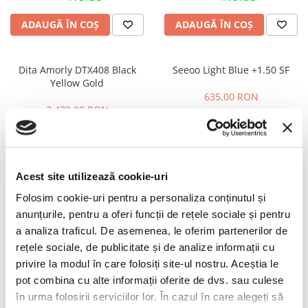
PRADA
RAY-BAN
ADAUGĂ ÎN COȘ
ADAUGĂ ÎN COȘ
SAINT LAURENT
SEEOO
Dita Amorly DTX408 Black
Seeoo Light Blue +1.50 SF
Yellow Gold
STARCK
635,00 RON
STELLA MCCARTNEY
3.470,00 RON
TIFFANY&CO
ÎN STOC
ÎN STOC
ZEAL
ADAUGĂ ÎN COȘ
ADAUGĂ ÎN COȘ
ZILLI
Acest site utilizează cookie-uri
Folosim cookie-uri pentru a personaliza conținutul și
PERSOL PO3263V Terra Di
ZILLI ZI65059 C01
anunțurile, pentru a oferi funcții de rețele sociale și pentru
Siena
3.565,00 RON
a analiza traficul. De asemenea, le oferim partenerilor de
765,00 RON
rețele sociale, de publicitate și de analize informații cu
ÎN STOC
ÎN STOC
privire la modul în care folosiți site-ul nostru. Aceștia le
pot combina cu alte informații oferite de dvs. sau culese
ADAUGĂ ÎN COȘ
ADAUGĂ ÎN COȘ
în urma folosirii serviciilor lor. În cazul în care alegeți să