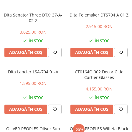
CAZAL
Materiale prețioase
Materiale prețioase
DILEM
Last Chance %
Last chance %
Dita Senator Three DTX137-A-
Dita Telemaker DTS704 A 01 Z
DIOR
02-Z
2.915,00 RON
DITA
3.625,00 RON
DITA EPILUXURY
ÎN STOC
ÎN STOC
DITA LANCIER
ADAUGĂ ÎN COȘ
ADAUGĂ ÎN COȘ
DOLCE GABBANA
EXALTO
Dita Lancier LSA-704 01-A
CT0164O 002 Decor C de
FACE A FACE
Cartier Glasses
GIORGIO ARMANI
1.595,00 RON
4.155,00 RON
GUCCI
ÎN STOC
ÎN STOC
JOOLY
ADAUGĂ ÎN COȘ
ADAUGĂ ÎN COȘ
KUBORAUM
LAPIMA
LA LOOP
OLIVER PEOPLES Oliver Sun
OLIVER PEOPLES Willeta Black
-20%