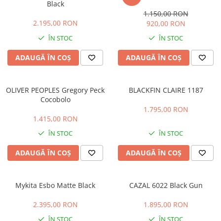
Black
LINDA FARROW
1.150,00 RON
2.195,00 RON
920,00 RON
MASSADA
ÎN STOC
ÎN STOC
MATSUDA
MAUI JIM
ADAUGĂ ÎN COȘ
ADAUGĂ ÎN COȘ
MAYBACH
MIU MIU
OLIVER PEOPLES Gregory Peck
BLACKFIN CLAIRE 1187
Cocobolo
MONT BLANC
1.795,00 RON
MYKITA
1.415,00 RON
OAKLEY
ÎN STOC
ÎN STOC
OLIVER PEOPLES
ADAUGĂ ÎN COȘ
ADAUGĂ ÎN COȘ
ORGREEN
OXIBIS
Mykita Esbo Matte Black
CAZAL 6022 Black Gun
PERSOL
2.395,00 RON
1.895,00 RON
PETER AND MAY
ÎN STOC
ÎN STOC