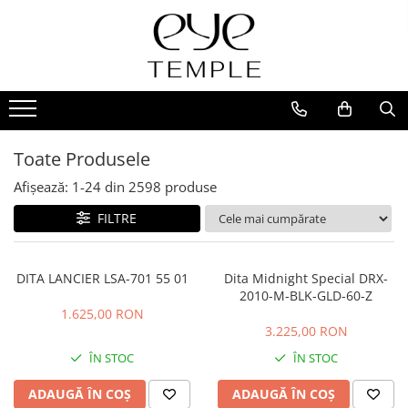
Ochelari de vedere
Ochelari de soare
Accesorii
BRANDURI
Femei
Femei
Ochelari de citit
ALAIN MIKLI
Bărbați
Bărbați
Clip-on
AMI PARIS
Copii
Copii
Toc de ochelari
ANDY WOLF
Toate Produsele
SHOP BY
Polarizați
Lanțuri
Anne et Valentin
Afișează:
1-
24
din
2598
produse
Stil clasic
SHOP BY
ANY DI
FILTRE
Ultimele trenduri
Stil clasic
ATTICO
Sport
Ultimele trenduri
BLACKFIN
DITA LANCIER LSA-701 55 01
Dita Midnight Special DRX-
Diva
Sport
BOTTEGA VENETA
2010-M-BLK-GLD-60-Z
Festival look
Diva
1.625,00 RON
BRUNELLO CUCINELLI
Eco-friendly & hipoalergenic
3.225,00 RON
Festival look
BULGARI
Affordable
Eco-friendly & hipoalergenic
ÎN STOC
ÎN STOC
Minimalist
Cartier
Retro-chic
ADAUGĂ ÎN COȘ
ADAUGĂ ÎN COȘ
Retro-chic
Minimalist