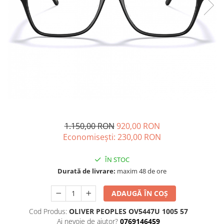
CAZAL
Materiale prețioase
Materiale prețioase
DILEM
Last Chance %
Last chance %
DIOR
DITA
DITA EPILUXURY
DITA LANCIER
DOLCE GABBANA
EXALTO
FACE A FACE
1.150,00 RON
920,00 RON
Economisești:
230,00
RON
GIORGIO ARMANI
GUCCI
ÎN STOC
JOOLY
Durată de livrare:
maxim 48 de ore
KUBORAUM
ADAUGĂ ÎN COȘ
LAPIMA
Cod Produs:
OLIVER PEOPLES OV5447U 1005 57
LA LOOP
Ai nevoie de ajutor?
0769146459