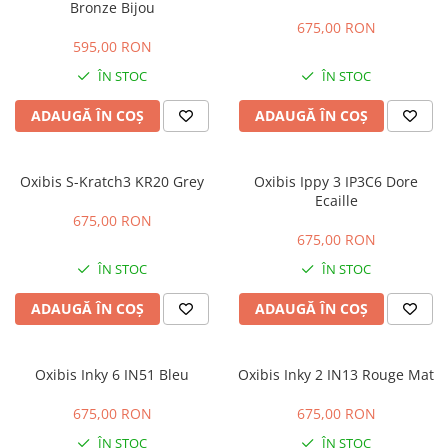
Bronze Bijou
LINDA FARROW
675,00 RON
595,00 RON
MASSADA
ÎN STOC
ÎN STOC
MATSUDA
MAUI JIM
ADAUGĂ ÎN COȘ
ADAUGĂ ÎN COȘ
MAYBACH
MIU MIU
Oxibis S-Kratch3 KR20 Grey
Oxibis Ippy 3 IP3C6 Dore
Ecaille
MONT BLANC
675,00 RON
MYKITA
675,00 RON
OAKLEY
ÎN STOC
ÎN STOC
OLIVER PEOPLES
ADAUGĂ ÎN COȘ
ADAUGĂ ÎN COȘ
ORGREEN
OXIBIS
Oxibis Inky 6 IN51 Bleu
Oxibis Inky 2 IN13 Rouge Mat
PERSOL
675,00 RON
675,00 RON
PETER AND MAY
ÎN STOC
ÎN STOC