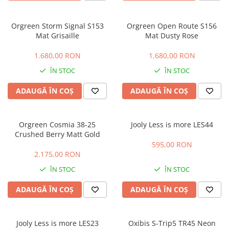
CAZAL
Materiale prețioase
Materiale prețioase
DILEM
Last Chance %
Last chance %
Orgreen Storm Signal S153
Orgreen Open Route S156
DIOR
Mat Grisaille
Mat Dusty Rose
DITA
1.680,00 RON
1.680,00 RON
DITA EPILUXURY
ÎN STOC
ÎN STOC
DITA LANCIER
ADAUGĂ ÎN COȘ
ADAUGĂ ÎN COȘ
DOLCE GABBANA
EXALTO
Orgreen Cosmia 38-25
Jooly Less is more LES44
FACE A FACE
Crushed Berry Matt Gold
GIORGIO ARMANI
595,00 RON
2.175,00 RON
GUCCI
ÎN STOC
ÎN STOC
JOOLY
ADAUGĂ ÎN COȘ
ADAUGĂ ÎN COȘ
KUBORAUM
LAPIMA
LA LOOP
Jooly Less is more LES23
Oxibis S-Trip5 TR45 Neon