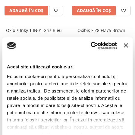
PRADA
RAY-BAN
ADAUGĂ ÎN COȘ
ADAUGĂ ÎN COȘ
SAINT LAURENT
SEEOO
Oxibis Inky 1 IN01 Gris Bleu
Oxibis FIZ8 FIZ75 Brown
STARCK
675,00 RON
675,00 RON
STELLA MCCARTNEY
ÎN STOC
ÎN STOC
TIFFANY&CO
ADAUGĂ ÎN COȘ
ADAUGĂ ÎN COȘ
ZEAL
Acest site utilizează cookie-uri
ZILLI
Folosim cookie-uri pentru a personaliza conținutul și
Oxibis Boogy 1 BG1C2 Ecaille
JOOLY Flower FLO31 Reine
anunțurile, pentru a oferi funcții de rețele sociale și pentru
Noir
Gold Geisha
a analiza traficul. De asemenea, le oferim partenerilor de
rețele sociale, de publicitate și de analize informații cu
675,00 RON
495,00 RON
privire la modul în care folosiți site-ul nostru. Aceștia le
ÎN STOC
ÎN STOC
pot combina cu alte informații oferite de dvs. sau culese
în urma folosirii serviciilor lor. În cazul în care alegeți să
ADAUGĂ ÎN COȘ
ADAUGĂ ÎN COȘ
continuați să utilizați website-ul nostru, sunteți de acord
cu utilizarea modulelor noastre cookie.