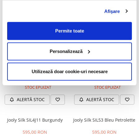
Exalto KOP04 Indigo Red
Exalto 98P132 Blue
Afişare
695,00 RON
695,00 RON
ÎN STOC
ÎN STOC
Permite toate
ADAUGĂ ÎN COȘ
ADAUGĂ ÎN COȘ
Personalizează
Orgreen Open Route S160
Jooly Less is more LES13 Pink
Mat Terra Cotta
Utilizează doar cookie-uri necesare
595,00 RON
1.680,00 RON
STOC EPUIZAT
STOC EPUIZAT
ALERTĂ STOC
ALERTĂ STOC
Jooly Silk SIL4J11 Burgundy
Jooly Silk SIL53 Bleu Petrolette
595,00 RON
595,00 RON