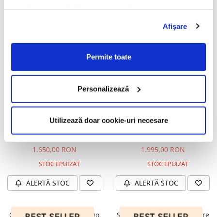
cu utilizarea modulelor noastre cookie.
Afişare
Oliver Peoples Berrington
Orgreen Circle Saga A359
OV5427U 1666 Horn
Clear Blue
1.495,00 RON
1.650,00 RON
Permite toate
STOC EPUIZAT
STOC EPUIZAT
Personalizează
ALERTĂ STOC
ALERTĂ STOC
Utilizează doar cookie-uri necesare
Orgreen Call me A394 Dark
Orgreen Shock 74-66 Dark
Blue
Red
1.650,00 RON
1.995,00 RON
STOC EPUIZAT
STOC EPUIZAT
ALERTĂ STOC
ALERTĂ STOC
Orgreen Shock 78-70 Indigo
Saint Laurent SL 244 Victoire