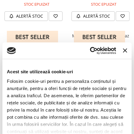
PRADA
STOC EPUIZAT
STOC EPUIZAT
RAY-BAN
ALERTĂ STOC
ALERTĂ STOC
SAINT LAURENT
SEEOO
Mykita Kelsey 552 Shiny
Mykita Nukka 826 C73 Topaz
STARCK
Copper Jet Black
Shiny Cooper
STELLA MCCARTNEY
2.495,00 RON
2.495,00 RON
TIFFANY&CO
STOC EPUIZAT
STOC EPUIZAT
ZEAL
Acest site utilizează cookie-uri
ALERTĂ STOC
ALERTĂ STOC
ZILLI
Folosim cookie-uri pentru a personaliza conținutul și
anunțurile, pentru a oferi funcții de rețele sociale și pentru
Orgreen Muse A394 Dark Blue
Oliver Peoples OP-13
a analiza traficul. De asemenea, le oferim partenerilor de
Milky Teal
OV5504U 1731 Black Large
rețele sociale, de publicitate și de analize informații cu
privire la modul în care folosiți site-ul nostru. Aceștia le
1.650,00 RON
1.625,00 RON
pot combina cu alte informații oferite de dvs. sau culese
STOC EPUIZAT
STOC EPUIZAT
în urma folosirii serviciilor lor. În cazul în care alegeți să
ALERTĂ STOC
ALERTĂ STOC
continuați să utilizați website-ul nostru, sunteți de acord