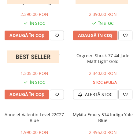
Grey Neon Orange
Blue Matt Black
LINDA FARROW
2.390,00 RON
2.390,00 RON
MASSADA
ÎN STOC
ÎN STOC
MATSUDA
MAUI JIM
ADAUGĂ ÎN COȘ
ADAUGĂ ÎN COȘ
MAYBACH
MIU MIU
Saint Laurent SL 106-017
Orgreen Shock 77-44 Jade
Cream
Matt Light Gold
MONT BLANC
MYKITA
1.305,00 RON
2.340,00 RON
OAKLEY
ÎN STOC
STOC EPUIZAT
OLIVER PEOPLES
ADAUGĂ ÎN COȘ
ALERTĂ STOC
ORGREEN
OXIBIS
Anne et Valentin Level 22C27
Mykita Emory 514 Indigo Yale
PERSOL
Blue
Blue
PETER AND MAY
1.990,00 RON
2.495,00 RON