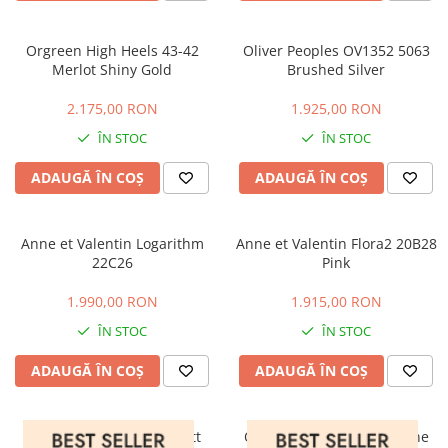
CAZAL
Materiale prețioase
Materiale prețioase
DILEM
Last Chance %
Last chance %
Orgreen High Heels 43-42
Oliver Peoples OV1352 5063
DIOR
Merlot Shiny Gold
Brushed Silver
DITA
2.175,00 RON
1.925,00 RON
DITA EPILUXURY
ÎN STOC
ÎN STOC
DITA LANCIER
ADAUGĂ ÎN COȘ
ADAUGĂ ÎN COȘ
DOLCE GABBANA
EXALTO
Anne et Valentin Logarithm
Anne et Valentin Flora2 20B28
FACE A FACE
22C26
Pink
GIORGIO ARMANI
1.990,00 RON
1.915,00 RON
GUCCI
ÎN STOC
ÎN STOC
JOOLY
ADAUGĂ ÎN COȘ
ADAUGĂ ÎN COȘ
KUBORAUM
LAPIMA
LA LOOP
Orgreen Tronic 76-84 Matt
Orgreen Tronic 78-70 Stone