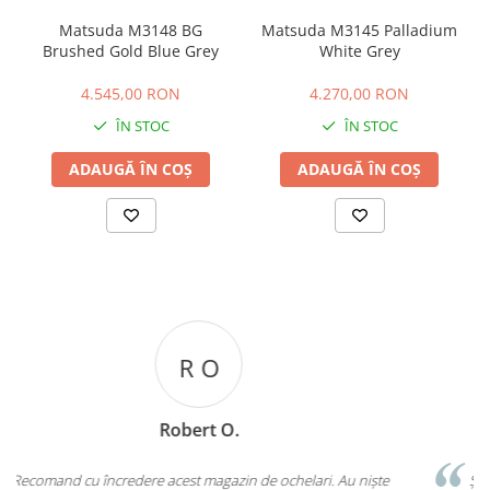
Matsuda M3148 BG
Matsuda M3145 Palladium
Brushed Gold Blue Grey
White Grey
4.545,00 RON
4.270,00 RON
ÎN STOC
ÎN STOC
ADAUGĂ ÎN COȘ
ADAUGĂ ÎN COȘ
C C
Carmen C
Știu aceasta optică de aproape 18 de ani. Nu au făcut niciodată