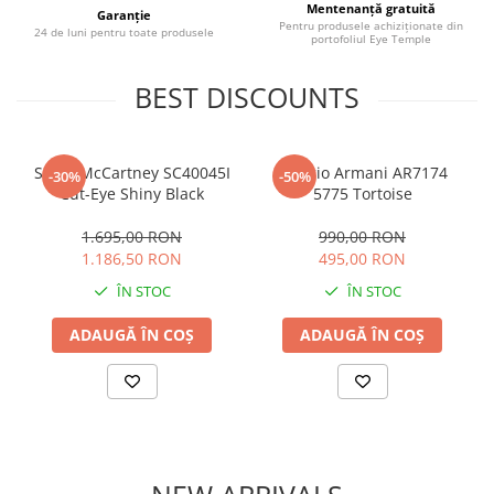
Mentenanță gratuită
Garanție
LINDA FARROW
Pentru produsele achiziționate din
24 de luni pentru toate produsele
portofoliul Eye Temple
MASSADA
MATSUDA
BEST DISCOUNTS
MAUI JIM
MAYBACH
Stella McCartney SC40045I
Giorgio Armani AR7174
-30%
-50%
MIU MIU
Cut-Eye Shiny Black
5775 Tortoise
MONT BLANC
1.695,00 RON
990,00 RON
MYKITA
1.186,50 RON
495,00 RON
ÎN STOC
ÎN STOC
OAKLEY
OLIVER PEOPLES
ADAUGĂ ÎN COȘ
ADAUGĂ ÎN COȘ
ORGREEN
OXIBIS
PERSOL
PETER AND MAY