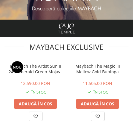
MAYBACH EXCLUSIVE
Maybach The Artist Sun II
Maybach The Magic III
NOU
24K Emerald Green Mojave
Mellow Gold Bubinga
Silver
12.590,00 RON
11.505,00 RON
ÎN STOC
ÎN STOC
ADAUGĂ ÎN COȘ
ADAUGĂ ÎN COȘ