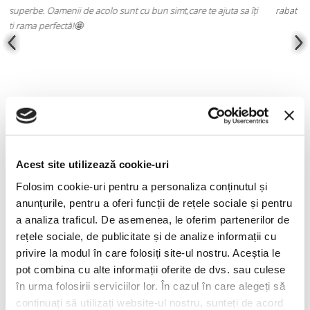
rabat de la calitate și profesionalism. Felicitări!
o
f
ș
BRAZILIAN DESIGN
Acest site utilizează cookie-uri
Folosim cookie-uri pentru a personaliza conținutul și
Lapima Camila Seda
Lapima Martina Natural
anunțurile, pentru a oferi funcții de rețele sociale și pentru
Gradient Sun
White Vintage Sun
a analiza traficul. De asemenea, le oferim partenerilor de
rețele sociale, de publicitate și de analize informații cu
2.960,00 RON
3.150,00 RON
privire la modul în care folosiți site-ul nostru. Aceștia le
pot combina cu alte informații oferite de dvs. sau culese
ÎN STOC
ÎN STOC
în urma folosirii serviciilor lor. În cazul în care alegeți să
ADAUGĂ ÎN COȘ
ADAUGĂ ÎN COȘ
continuați să utilizați website-ul nostru, sunteți de acord