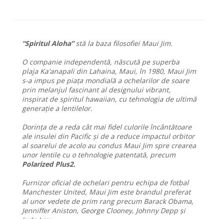
“Spiritul Aloha”
stă la baza filosofiei Maui Jim.
O companie independentă, născută pe superba
plaja Ka'anapali din Lahaina, Maui, în 1980, Maui Jim
s-a impus pe piața mondială a ochelarilor de soare
prin melanjul fascinant al designului vibrant,
inspirat de spiritul hawaiian, cu tehnologia de ultimă
generație a lentilelor.
Dorința de a reda cât mai fidel culorile încântătoare
ale insulei din Pacific și de a reduce impactul orbitor
al soarelui de acolo au condus Maui Jim spre crearea
unor lentile cu o tehnologie patentată, precum
Polarized Plus2.
Furnizor oficial de ochelari pentru echipa de fotbal
Manchester United, Maui Jim este brandul preferat
al unor vedete de prim rang precum Barack Obama,
Jenniffer Aniston, George Clooney, Johnny Depp și