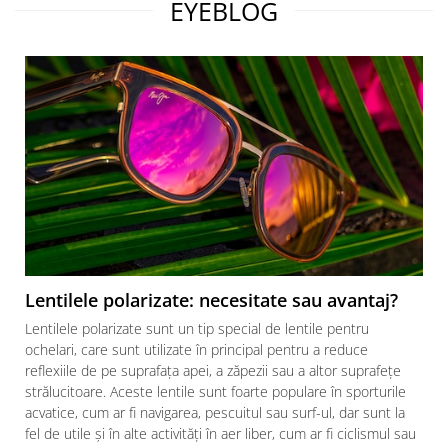
EYEBLOG
Lentilele polarizate: necesitate sau avantaj?
Lentilele polarizate sunt un tip special de lentile pentru
ochelari, care sunt utilizate în principal pentru a reduce
reflexiile de pe suprafața apei, a zăpezii sau a altor suprafețe
strălucitoare. Aceste lentile sunt foarte populare în sporturile
acvatice, cum ar fi navigarea, pescuitul sau surf-ul, dar sunt la
fel de utile și în alte activități în aer liber, cum ar fi ciclismul sau