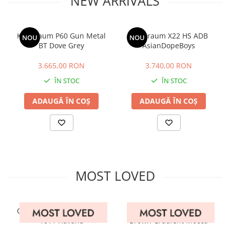
NEW ARRIVALS
PRADA
RAY-BAN
SAINT LAURENT
Kuboraum P60 Gun Metal
Kuboraum X22 HS ADB
NOU
NOU
BT Dove Grey
AsianDopeBoys
SEEOO
STARCK
3.665,00 RON
3.740,00 RON
ÎN STOC
ÎN STOC
STELLA MCCARTNEY
TIFFANY&CO
ADAUGĂ ÎN COȘ
ADAUGĂ ÎN COȘ
ZEAL
ZILLI
MOST LOVED
OLIVER PEOPLES OV5413U
Mykita Mosha C113 722
1011 Havana
Brown Gradient Mocca