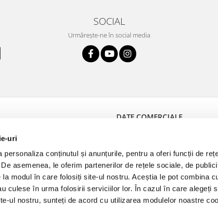
SOCIAL
Urmărește-ne în social media
DATE COMERCIALE
 Plată
Medical Optik
ie-uri
e Retur
J40/10766/1992
personaliza conținutul și anunțurile, pentru a oferi funcții de reț
Produselor
RO3680971
. De asemenea, le oferim partenerilor de rețele sociale, de publici
de Retur
str. Avântului 35, et.1,
e la modul în care folosiți site-ul nostru. Aceștia le pot combina c
camera 1, sector 1
au culese în urma folosirii serviciilor lor. În cazul în care alegeți 
Bucuresti, Bucuresti
site-ul nostru, sunteți de acord cu utilizarea modulelor noastre coo