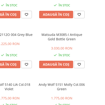
ÎN STOC
ÎN STOC
GĂ ÎN COȘ
ADAUGĂ ÎN COȘ
2112O 004 Grey Blue
Matsuda M3085-I Antique
Gold Bottle Green
1.225,00 RON
3.030,00 RON
ÎN STOC
ÎN STOC
GĂ ÎN COȘ
ADAUGĂ ÎN COȘ
lf 5140 LIA Col.018
Andy Wolf 5151 Molly Col.006
Violet
Green
1.775,00 RON
1.775,00 RON