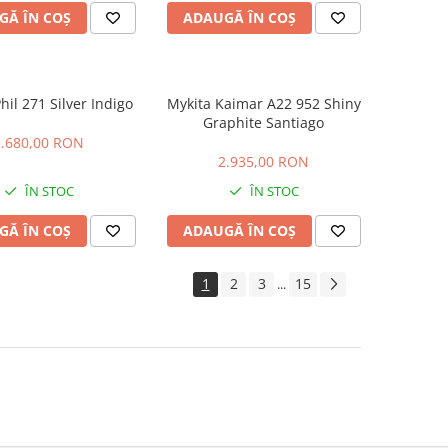
GĂ ÎN COȘ
ADAUGĂ ÎN COȘ
hil 271 Silver Indigo
Mykita Kaimar A22 952 Shiny
Graphite Santiago
2.680,00 RON
2.935,00 RON
ÎN STOC
ÎN STOC
GĂ ÎN COȘ
ADAUGĂ ÎN COȘ
1
2
3
15
...