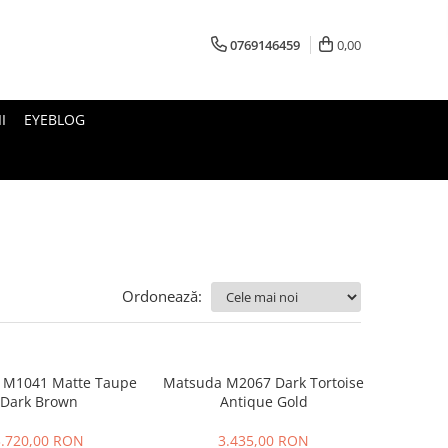
0769146459
0,00
I
EYEBLOG
Ordonează:
 M1041 Matte Taupe
Matsuda M2067 Dark Tortoise
Dark Brown
Antique Gold
3.720,00 RON
3.435,00 RON