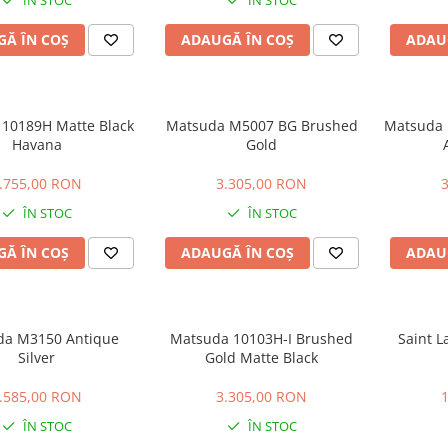
ÎN STOC
ÎN STOC
Ă ÎN COȘ
ADAUGĂ ÎN COȘ
ADAU
10189H Matte Black
Matsuda M5007 BG Brushed
Matsuda M2068 Bl
Havana
Gold
.755,00 RON
3.305,00 RON
ÎN STOC
ÎN STOC
Ă ÎN COȘ
ADAUGĂ ÎN COȘ
ADAU
da M3150 Antique
Matsuda 10103H-I Brushed
Saint L
Silver
Gold Matte Black
.585,00 RON
3.305,00 RON
ÎN STOC
ÎN STOC