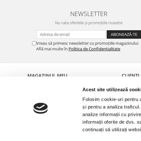
42
(4)
60
(4)
NEWSLETTER
48 mm
(3)
Nu rata ofertele și promoțiile noastre
52 mm
(2)
54 mm
(2)
53 mm
(1)
Vreau să primesc newsletter cu promoțiile magazinului.
50 mm
(1)
Află mai multe în
Politica de Confidentialitate
58 mm
(1)
39
(1)
41
(1)
MAGAZINUL MEU
CLIENȚI
61
(1)
Despre noi
Metode de
Acest site utilizează cook
Termeni și Condiții
Politica d
Folosim cookie-uri pentru a 
Politica de Confidentialitate
Garanția 
și pentru a analiza traficul
Politica de livrare
Formular 
analize informații cu privir
Contact
ANPC
informații oferite de dvs. s
continuați să utilizați web