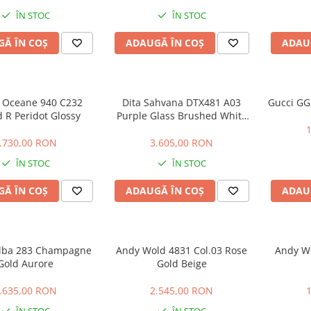
ÎN STOC
ÎN STOC
Ă ÎN COȘ
ADAUGĂ ÎN COȘ
ADAU
 Oceane 940 C232
Dita Sahvana DTX481 A03
Gucci GG
d R Peridot Glossy
Purple Glass Brushed White
Gold
.730,00 RON
3.605,00 RON
ÎN STOC
ÎN STOC
Ă ÎN COȘ
ADAUGĂ ÎN COȘ
ADAU
Alba 283 Champagne
Andy Wold 4831 Col.03 Rose
Andy Wo
Gold Aurore
Gold Beige
.635,00 RON
2.545,00 RON