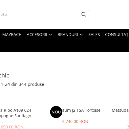
MAYBACH
ACCESORII
BRANDURI
SALES
CONSULTAȚI
chic
1-
24
din
344
produse
ta Ribo A109 624
Kuboraum J2 TSA Tortoise
Matsuda
NOU
pagne Santiago
3.740,00 RON
.050,00 RON