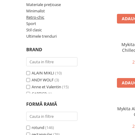
CAZAL
Materiale prețioase
Materiale prețioase
Materiale prețioase
DILEM
Minimalist
Last Chance %
Last chance %
Retro-chic
ADAUG
DIOR
Sport
DITA
Stil clasic
Ultimele trenduri
DITA EPILUXURY
Mykita
DITA LANCIER
BRAND
Chille
DOLCE GABBANA
2
EXALTO
ALAIN MIKLI
(10)
FACE A FACE
ANDY WOLF
(3)
ADAUG
GIORGIO ARMANI
Anne et Valentin
(15)
GUCCI
CARTIER
(1)
CAZAL
(12)
JOOLY
FORMĂ RAMĂ
DILEM
(1)
Mykita 
KUBORAUM
DITA
(24)
LAPIMA
DITA EYEWEAR EUROPE LTD
(2)
2
rotund
(146)
GIORGIO ARMANI
(1)
LA LOOP
rectangular
(76)