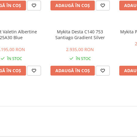
Ă ÎN COȘ
ADAUGĂ ÎN COȘ
ADAU
 Valetin Albertine
Mykita Desta C140 753
Mykita P
25A30 Blue
Santiago Gradient Silver
.195,00 RON
2.935,00 RON
ÎN STOC
ÎN STOC
Ă ÎN COȘ
ADAUGĂ ÎN COȘ
ADAU