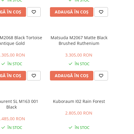
ÎN STOC
ÎN STOC
GĂ ÎN COȘ
ADAUGĂ ÎN COȘ
ack Tortoise
Matsuda M2067 Matte Black
Antique Gold
Brushed Ruthenium
3.305,00 RON
3.305,00 RON
ÎN STOC
ÎN STOC
GĂ ÎN COȘ
ADAUGĂ ÎN COȘ
aurent SL M163 001
Kuboraum I02 Rain Forest
Black
2.805,00 RON
1.485,00 RON
ÎN STOC
ÎN STOC