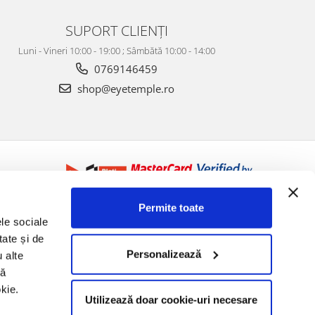
SUPORT CLIENȚI
Luni - Vineri 10:00 - 19:00 ; Sâmbătă 10:00 - 14:00
0769146459
shop@eyetemple.ro
Permite toate
ele sociale
tate și de
Personalizează
u alte
să
kie.
Utilizează doar cookie-uri necesare
©Copyright Medical Optik 2026
Platforma E-commerce by
Gomag