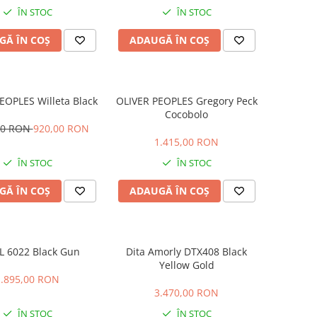
ÎN STOC
ÎN STOC
GĂ ÎN COȘ
ADAUGĂ ÎN COȘ
EOPLES Willeta Black
OLIVER PEOPLES Gregory Peck
Cocobolo
00 RON
920,00 RON
1.415,00 RON
ÎN STOC
ÎN STOC
GĂ ÎN COȘ
ADAUGĂ ÎN COȘ
L 6022 Black Gun
Dita Amorly DTX408 Black
Yellow Gold
1.895,00 RON
3.470,00 RON
ÎN STOC
ÎN STOC