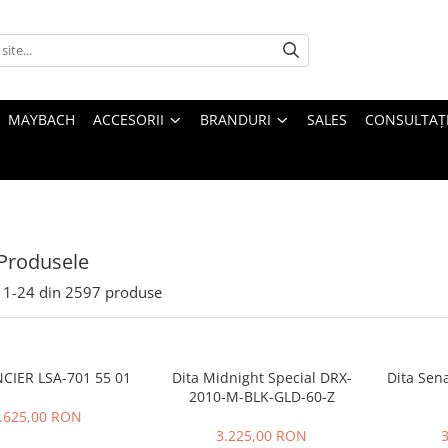
MAYBACH
ACCESORII
BRANDURI
SALES
CONSULTAȚI
Produsele
1-
24
din
2597
produse
NCIER LSA-701 55 01
Dita Midnight Special DRX-
Dita Sen
2010-M-BLK-GLD-60-Z
.625,00 RON
3.225,00 RON