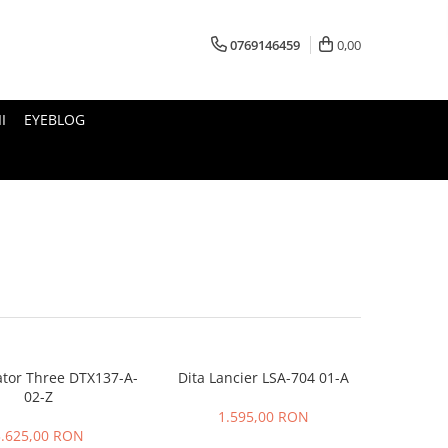
0769146459
0,00
I
EYEBLOG
ator Three DTX137-A-
Dita Lancier LSA-704 01-A
02-Z
1.595,00 RON
3.625,00 RON