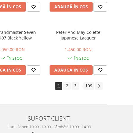
GĂ ÎN COȘ
ADAUGĂ ÎN COȘ
Grandmaster Seven
Peter And May Colette
07 Black Yellow
Japanese Lacquer
4.050,00 RON
1.450,00 RON
ÎN STOC
ÎN STOC
GĂ ÎN COȘ
ADAUGĂ ÎN COȘ
1
2
3
109
...
SUPORT CLIENȚI
Luni - Vineri 10:00 - 19:00 ; Sâmbătă 10:00 - 14:00