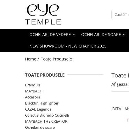
Ochelari de vedere
Ochelari de soare
Accesorii
BRANDURI
Femei
Femei
Ochelari de citit
ALAIN MIKLI
OCHELARI DE VEDERE
OCHELARI DE SOARE
Bărbați
Bărbați
Clip-on
AMI PARIS
NEW SHOWROOM - NEW CHAPTER 2025
Copii
Copii
Toc de ochelari
ANDY WOLF
SHOP BY
Polarizați
Lanțuri
Anne et Valentin
Home /
Toate Produsele
Stil clasic
SHOP BY
ANY DI
Toate 
Ultimele trenduri
TOATE PRODUSELE
Stil clasic
ATTICO
Sport
Ultimele trenduri
Afișează:
BLACKFIN
Branduri
Diva
Sport
MAYBACH
BOTTEGA VENETA
Festival look
Accesorii
Diva
BRUNELLO CUCINELLI
Blackfin Highlighter
Eco-friendly & hipoalergenic
Festival look
DITA LA
CAZAL Legends
BULGARI
Affordable
Eco-friendly & hipoalergenic
Colecția Brunello Cucinelli
Minimalist
1
Cartier
Retro-chic
MAYBACH THE CREATOR
Retro-chic
Ochelari de soare
Minimalist