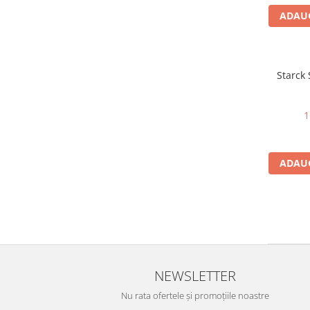
PRADA
ADAUG
RAY-BAN
SAINT LAURENT
SEEOO
Starck
STARCK
STELLA MCCARTNEY
1
TIFFANY&CO
ZEAL
ADAUG
ZILLI
NEWSLETTER
Nu rata ofertele și promoțiile noastre