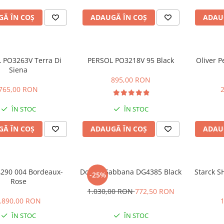
Ă ÎN COȘ
ADAUGĂ ÎN COȘ
ADAU
 PO3263V Terra Di
PERSOL PO3218V 95 Black
Oliver P
Siena
895,00 RON
765,00 RON
ÎN STOC
ÎN STOC
Ă ÎN COȘ
ADAUGĂ ÎN COȘ
ADAU
290 004 Bordeaux-
Dolce&Gabbana DG4385 Black
Starck S
-25%
Rose
1.030,00 RON
772,50 RON
.890,00 RON
ÎN STOC
ÎN STOC