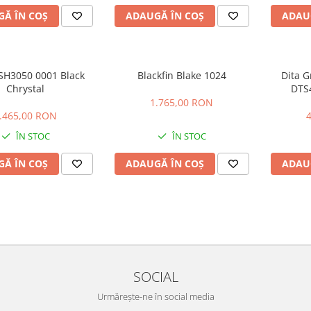
Ă ÎN COȘ
ADAUGĂ ÎN COȘ
ADAU
 SH3050 0001 Black
Blackfin Blake 1024
Dita 
Chrystal
DTS4
1.765,00 RON
.465,00 RON
ÎN STOC
ÎN STOC
Ă ÎN COȘ
ADAUGĂ ÎN COȘ
ADAU
SOCIAL
Urmărește-ne în social media