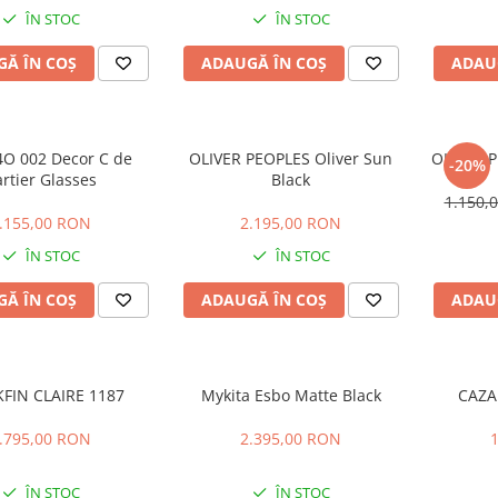
ÎN STOC
ÎN STOC
Ă ÎN COȘ
ADAUGĂ ÎN COȘ
ADAU
O 002 Decor C de
OLIVER PEOPLES Oliver Sun
OLIVER P
-20%
rtier Glasses
Black
1.150,
.155,00 RON
2.195,00 RON
ÎN STOC
ÎN STOC
Ă ÎN COȘ
ADAUGĂ ÎN COȘ
ADAU
FIN CLAIRE 1187
Mykita Esbo Matte Black
CAZA
.795,00 RON
2.395,00 RON
ÎN STOC
ÎN STOC