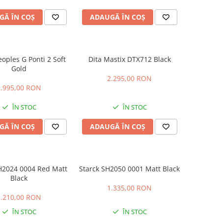
GĂ ÎN COȘ
ADAUGĂ ÎN COȘ
eoples G Ponti 2 Soft
Dita Mastix DTX712 Black
Gold
2.295,00 RON
2.995,00 RON
ÎN STOC
ÎN STOC
GĂ ÎN COȘ
ADAUGĂ ÎN COȘ
H2024 0004 Red Matt
Starck SH2050 0001 Matt Black
Black
1.335,00 RON
1.210,00 RON
ÎN STOC
ÎN STOC