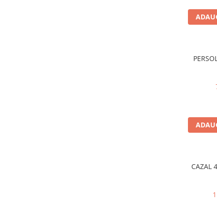
LINDA FARROW
ADAUG
MASSADA
MATSUDA
MAUI JIM
PERSOL
MAYBACH
MIU MIU
MONT BLANC
MYKITA
ADAUG
OAKLEY
OLIVER PEOPLES
ORGREEN
CAZAL 4
OXIBIS
PERSOL
1
PETER AND MAY