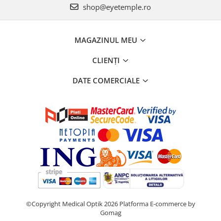
PRADA
shop@eyetemple.ro
RAY-BAN
SAINT LAURENT
MAGAZINUL MEU
SEEOO
CLIENȚI
STARCK
STELLA MCCARTNEY
DATE COMERCIALE
TIFFANY&CO
ZEAL
ZILLI
©Copyright Medical Optik 2026
Platforma E-commerce by
Gomag