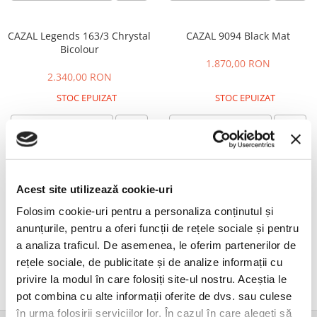
CAZAL
Materiale prețioase
Materiale prețioase
DILEM
Last Chance %
Last chance %
CAZAL Legends 163/3 Chrystal
CAZAL 9094 Black Mat
DIOR
Bicolour
1.870,00 RON
DITA
2.340,00 RON
DITA EPILUXURY
STOC EPUIZAT
STOC EPUIZAT
DITA LANCIER
ALERTĂ STOC
ALERTĂ STOC
DOLCE GABBANA
EXALTO
Cazal Legends 163/301 Black
CAZAL Legends 607/3 011
FACE A FACE
BLACK MATT
Acest site utilizează cookie-uri
GIORGIO ARMANI
2.340,00 RON
Folosim cookie-uri pentru a personaliza conținutul și
2.340,00 RON
GUCCI
anunțurile, pentru a oferi funcții de rețele sociale și pentru
STOC EPUIZAT
STOC EPUIZAT
JOOLY
a analiza traficul. De asemenea, le oferim partenerilor de
ALERTĂ STOC
ALERTĂ STOC
rețele sociale, de publicitate și de analize informații cu
KUBORAUM
privire la modul în care folosiți site-ul nostru. Aceștia le
LAPIMA
pot combina cu alte informații oferite de dvs. sau culese
LA LOOP
în urma folosirii serviciilor lor. În cazul în care alegeți să