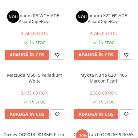
CAZAL
Materiale prețioase
Materiale prețioase
DILEM
Last Chance %
Last chance %
Kuboraum R3 WGH ADB
Kuboraum X22 HS ADB
NOU
NOU
DIOR
AsianDopeBoys
AsianDopeBoys
DITA
3.740,00 RON
3.740,00 RON
DITA EPILUXURY
ÎN STOC
ÎN STOC
DITA LANCIER
ADAUGĂ ÎN COȘ
ADAUGĂ ÎN COȘ
DOLCE GABBANA
EXALTO
Matsuda M5015 Palladium
Mykita Nuria C201 405
FACE A FACE
White
Maroon Pearl
GIORGIO ARMANI
3.435,00 RON
2.890,00 RON
GUCCI
ÎN STOC
ÎN STOC
JOOLY
ADAUGĂ ÎN COȘ
ADAUGĂ ÎN COȘ
KUBORAUM
LAPIMA
LA LOOP
Oakley OO9013 9013M9 Prizm
Oakley Latch OO9265 926555
-30%