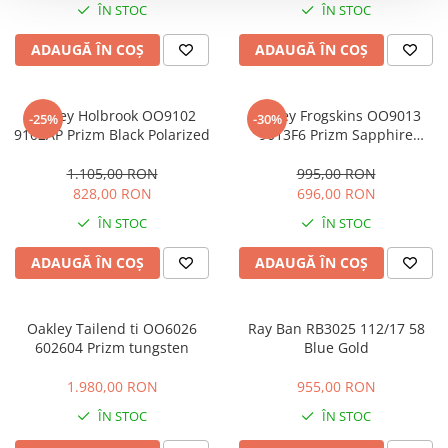
ÎN STOC
ÎN STOC
ADAUGĂ ÎN COȘ
ADAUGĂ ÎN COȘ
Oakley Holbrook OO9102
Oakley Frogskins OO9013
-25%
-30%
9102AP Prizm Black Polarized
9013F6 Prizm Sapphire
Polarized
1.105,00 RON
995,00 RON
828,00 RON
696,00 RON
ÎN STOC
ÎN STOC
ADAUGĂ ÎN COȘ
ADAUGĂ ÎN COȘ
Oakley Tailend ti OO6026
Ray Ban RB3025 112/17 58
602604 Prizm tungsten
Blue Gold
1.980,00 RON
955,00 RON
ÎN STOC
ÎN STOC