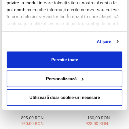
671,00 RON
privire la modul în care folosiți site-ul nostru. Aceștia le
ÎN STOC
ÎN STOC
pot combina cu alte informații oferite de dvs. sau culese
în urma folosirii serviciilor lor. În cazul în care alegeți să
ADAUGĂ ÎN COȘ
ADAUGĂ ÎN COȘ
continuați să utilizați website-ul nostru, sunteți de acord
cu utilizarea modulelor noastre cookie.
Oakley Thurso OO9286
Oakley Latch OO9265 926565
-30%
-25%
Afişare
928603 Polarized
Prizm Sapphire Polarized
1.325,00 RON
1.155,00 RON
Permite toate
927,50 RON
866,00 RON
ÎN STOC
ÎN STOC
Personalizează
ADAUGĂ ÎN COȘ
ADAUGĂ ÎN COȘ
Utilizează doar cookie-uri necesare
Oakley Latch OO9265 926527
Oakley Hstn OO9242 924203
-15%
-20%
Prizm Black
Prizm tungsten Polarized
895,00 RON
1.160,00 RON
760,00 RON
928,00 RON