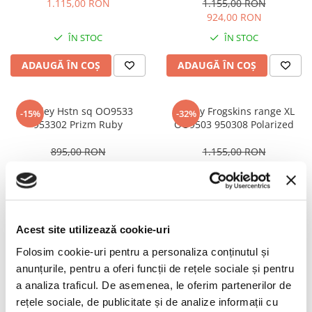
PRADA
1.115,00 RON
1.155,00 RON
924,00 RON
RAY-BAN
ÎN STOC
ÎN STOC
SAINT LAURENT
ADAUGĂ ÎN COȘ
ADAUGĂ ÎN COȘ
SEEOO
STARCK
STELLA MCCARTNEY
Oakley Hstn sq OO9533
Oakley Frogskins range XL
-15%
-32%
953302 Prizm Ruby
OO9503 950308 Polarized
TIFFANY&CO
895,00 RON
1.155,00 RON
ZEAL
760,00 RON
785,00 RON
ZILLI
ÎN STOC
ÎN STOC
ADAUGĂ ÎN COȘ
ADAUGĂ ÎN COȘ
Acest site utilizează cookie-uri
Folosim cookie-uri pentru a personaliza conținutul și
Oakley Frogskins range XL
Oakley OO9439 943904
-25%
anunțurile, pentru a oferi funcții de rețele sociale și pentru
OO9503 950301 Prizm Ruby
Pitchman R Prizsm Sapphire
a analiza traficul. De asemenea, le oferim partenerilor de
895,00 RON
1.065,00 RON
rețele sociale, de publicitate și de analize informații cu