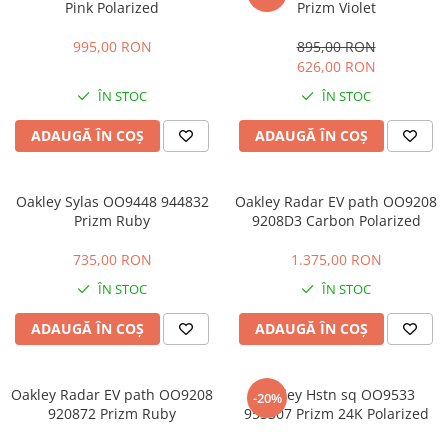
Pink Polarized
Prizm Violet
LINDA FARROW
995,00 RON
895,00 RON
MASSADA
626,00 RON
MATSUDA
ÎN STOC
ÎN STOC
MAUI JIM
ADAUGĂ ÎN COȘ
ADAUGĂ ÎN COȘ
MAYBACH
MIU MIU
Oakley Sylas OO9448 944832
Oakley Radar EV path OO9208
MONT BLANC
Prizm Ruby
9208D3 Carbon Polarized
MYKITA
735,00 RON
1.375,00 RON
OAKLEY
ÎN STOC
ÎN STOC
OLIVER PEOPLES
ORGREEN
ADAUGĂ ÎN COȘ
ADAUGĂ ÎN COȘ
OXIBIS
PERSOL
Oakley Radar EV path OO9208
Oakley Hstn sq OO9533
-20%
920872 Prizm Ruby
953307 Prizm 24K Polarized
PETER AND MAY