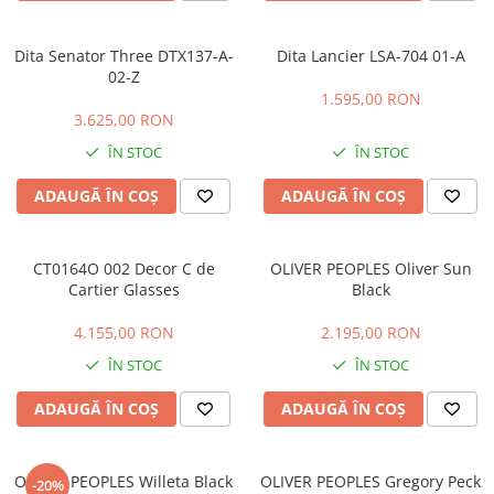
CAZAL
Materiale prețioase
Materiale prețioase
DILEM
Last Chance %
Last chance %
Dita Senator Three DTX137-A-
Dita Lancier LSA-704 01-A
DIOR
02-Z
1.595,00 RON
DITA
3.625,00 RON
DITA EPILUXURY
ÎN STOC
ÎN STOC
DITA LANCIER
ADAUGĂ ÎN COȘ
ADAUGĂ ÎN COȘ
DOLCE GABBANA
EXALTO
CT0164O 002 Decor C de
OLIVER PEOPLES Oliver Sun
FACE A FACE
Cartier Glasses
Black
GIORGIO ARMANI
4.155,00 RON
2.195,00 RON
GUCCI
ÎN STOC
ÎN STOC
JOOLY
ADAUGĂ ÎN COȘ
ADAUGĂ ÎN COȘ
KUBORAUM
LAPIMA
LA LOOP
OLIVER PEOPLES Willeta Black
OLIVER PEOPLES Gregory Peck
-20%