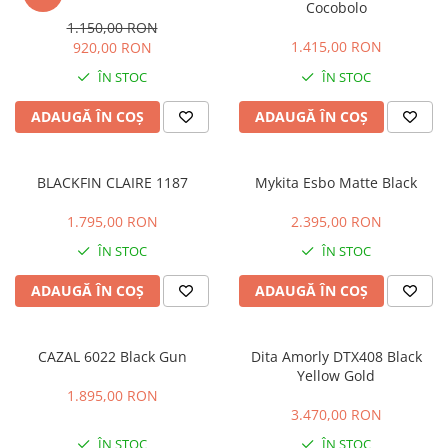
Cocobolo
LINDA FARROW
1.150,00 RON
1.415,00 RON
920,00 RON
MASSADA
ÎN STOC
ÎN STOC
MATSUDA
MAUI JIM
ADAUGĂ ÎN COȘ
ADAUGĂ ÎN COȘ
MAYBACH
MIU MIU
BLACKFIN CLAIRE 1187
Mykita Esbo Matte Black
MONT BLANC
1.795,00 RON
2.395,00 RON
MYKITA
ÎN STOC
ÎN STOC
OAKLEY
ADAUGĂ ÎN COȘ
ADAUGĂ ÎN COȘ
OLIVER PEOPLES
ORGREEN
CAZAL 6022 Black Gun
Dita Amorly DTX408 Black
OXIBIS
Yellow Gold
PERSOL
1.895,00 RON
3.470,00 RON
PETER AND MAY
ÎN STOC
ÎN STOC