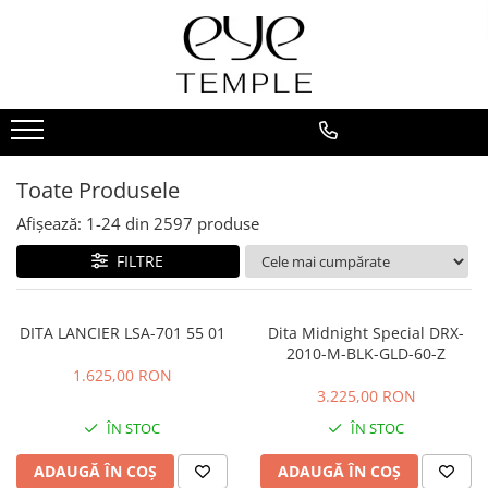
Ochelari de vedere
Ochelari de soare
Accesorii
BRANDURI
Femei
Femei
Ochelari de citit
ALAIN MIKLI
Bărbați
Bărbați
Clip-on
AMI PARIS
0769146459
Copii
Copii
Toc de ochelari
ANDY WOLF
Toate Produsele
SHOP BY
Polarizați
Lanțuri
Anne et Valentin
Afișează:
1-
24
din
2597
produse
Stil clasic
SHOP BY
ANY DI
FILTRE
Ultimele trenduri
Stil clasic
ATTICO
Sport
Ultimele trenduri
BLACKFIN
DITA LANCIER LSA-701 55 01
Dita Midnight Special DRX-
Diva
Sport
BOTTEGA VENETA
2010-M-BLK-GLD-60-Z
Festival look
Diva
1.625,00 RON
BRUNELLO CUCINELLI
Eco-friendly & hipoalergenic
3.225,00 RON
Festival look
BULGARI
Affordable
Eco-friendly & hipoalergenic
ÎN STOC
ÎN STOC
Minimalist
Cartier
Retro-chic
ADAUGĂ ÎN COȘ
ADAUGĂ ÎN COȘ
Retro-chic
Minimalist