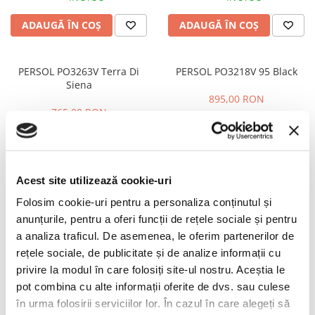
PRADA
RAY-BAN
ADAUGĂ ÎN COȘ
ADAUGĂ ÎN COȘ
SAINT LAURENT
SEEOO
PERSOL PO3263V Terra Di
PERSOL PO3218V 95 Black
Siena
STARCK
895,00 RON
STELLA MCCARTNEY
765,00 RON
TIFFANY&CO
ÎN STOC
ÎN STOC
ZEAL
ADAUGĂ ÎN COȘ
ADAUGĂ ÎN COȘ
ZILLI
Acest site utilizează cookie-uri
Folosim cookie-uri pentru a personaliza conținutul și
Oliver Peoples G Ponti 2 Soft
Dita Mastix DTX712 Black
anunțurile, pentru a oferi funcții de rețele sociale și pentru
Gold
a analiza traficul. De asemenea, le oferim partenerilor de
2.295,00 RON
rețele sociale, de publicitate și de analize informații cu
2.995,00 RON
privire la modul în care folosiți site-ul nostru. Aceștia le
ÎN STOC
ÎN STOC
pot combina cu alte informații oferite de dvs. sau culese
ADAUGĂ ÎN COȘ
ADAUGĂ ÎN COȘ
în urma folosirii serviciilor lor. În cazul în care alegeți să