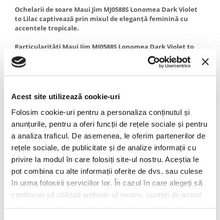
PRADA
Ochelarii de soare Maui Jim MJ0588S Lonomea Dark Violet
RAY-BAN
to Lilac captivează prin mixul de eleganță feminină cu
accentele tropicale.
SAINT LAURENT
Particularități Maui Jim MJ0588S Lonomea Dark Violet to
SEEOO
Lilac
STARCK
Lentilă:
Neutral Grey -
reduce la maximum impactul luminii,
STELLA MCCARTNEY
pentru un contrast puternic și culori vii.
TIFFANY&CO
Material:
SuperThin Glass
- oferă cea mai precisă imagine
Acest site utilizează cookie-uri
posibilă, fiind în același timp cu 32% mai subțire și ușor decât
ZEAL
materialele standard; prezintă cea mai bună rezistență anti-
Folosim cookie-uri pentru a personaliza conținutul și
zgârieturi.
ZILLI
anunțurile, pentru a oferi funcții de rețele sociale și pentru
a analiza traficul. De asemenea, le oferim partenerilor de
Despre Maui Jim
rețele sociale, de publicitate și de analize informații cu
O companie independentă, născută pe superba plaja Ka'anapali
privire la modul în care folosiți site-ul nostru. Aceștia le
din Lahaina, Maui, în 1980, Maui Jim s-a impus pe piața mondială
pot combina cu alte informații oferite de dvs. sau culese
a ochelarilor de soare prin melanjul fascinant al designului
în urma folosirii serviciilor lor. În cazul în care alegeți să
vibrant, inspirat de spiritul hawaiian, cu tehnologia de ultimă
continuați să utilizați website-ul nostru, sunteți de acord
generație a lentilelor.
cu utilizarea modulelor noastre cookie.
Dorința de a reda cât mai fidel culorile încântătoare ale insulei din