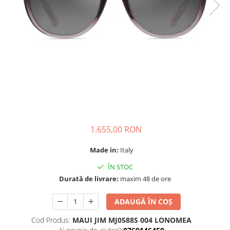
CAZAL
Materiale prețioase
Materiale prețioase
DILEM
Last Chance %
Last chance %
DIOR
DITA
DITA EPILUXURY
DITA LANCIER
DOLCE GABBANA
EXALTO
FACE A FACE
1.655,00 RON
GIORGIO ARMANI
Made in:
Italy
GUCCI
ÎN STOC
JOOLY
Durată de livrare:
maxim 48 de ore
KUBORAUM
ADAUGĂ ÎN COȘ
LAPIMA
Cod Produs:
MAUI JIM MJ0588S 004 LONOMEA
LA LOOP