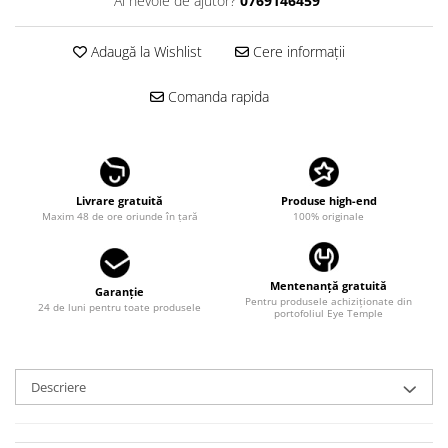
Ai nevoie de ajutor?
0769146459
LINDA FARROW
MASSADA
Adaugă la Wishlist
Cere informații
MATSUDA
Comanda rapida
MAUI JIM
MAYBACH
MIU MIU
Livrare gratuită
Produse high-end
MONT BLANC
Maxim 48 de ore oriunde în țară
100% originale
MYKITA
OAKLEY
Mentenanță gratuită
Garanție
OLIVER PEOPLES
Pentru produsele achiziționate din
24 de luni pentru toate produsele
portofoliul Eye Temple
ORGREEN
OXIBIS
Descriere
PERSOL
PETER AND MAY