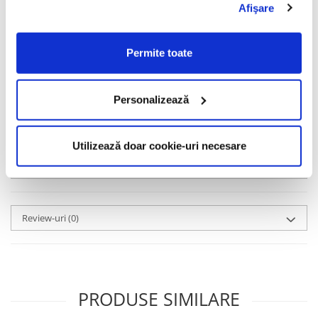
Pacific și de a reduce impactul orbitor al soarelui de acolo au
Afişare
condus Maui Jim spre crearea unor lentile cu o tehnologie
patentată, precum Polarized Plus2. Furnizor oficial de ochelari
pentru echipa de fotbal Manchester United, Maui Jim este
Permite toate
brandul preferat al unor vedete de prim rang precum Barack
Obama, Jenniffer Aniston, George Clooney, Johnny Depp și Jude
Law.
Personalizează
Motto: Culoare. Claritate. Detalii.
Informatii conformitate produs
Utilizează doar cookie-uri necesare
Caracteristici
Review-uri
(0)
PRODUSE SIMILARE