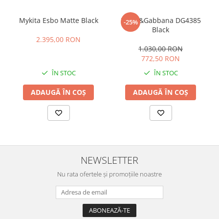
Mykita Esbo Matte Black
Dolce&Gabbana DG4385
-25%
Black
2.395,00 RON
1.030,00 RON
772,50 RON
ÎN STOC
ÎN STOC
ADAUGĂ ÎN COȘ
ADAUGĂ ÎN COȘ
NEWSLETTER
Nu rata ofertele și promoțiile noastre