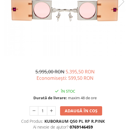
CAZAL
Materiale prețioase
Materiale prețioase
DILEM
Last Chance %
Last chance %
DIOR
DITA
DITA EPILUXURY
DITA LANCIER
DOLCE GABBANA
EXALTO
5.995,00 RON
5.395,50 RON
FACE A FACE
Economisești:
599,50
RON
GIORGIO ARMANI
GUCCI
ÎN STOC
Durată de livrare:
maxim 48 de ore
JOOLY
KUBORAUM
ADAUGĂ ÎN COȘ
LAPIMA
Cod Produs:
KUBORAUM Q50 PL RP R.PINK
LA LOOP
Ai nevoie de ajutor?
0769146459