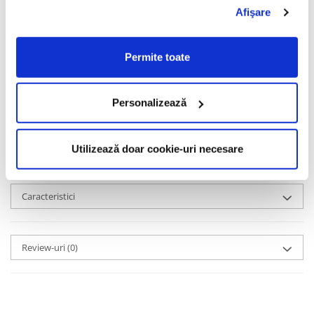
Cu un design impresionant și o filozofie ce explorează identități
Afişare
fluide și stări de iluminare, KUBORAUM reprezintă mult mai mult
decât simpli ochelari - este o experiență ce transcende limitele
brandurilor tradiționale.
Permite toate
Fiecare mască KUBORAUM este un vis creat cu pasiune în Berlin și
realizat cu măiestrie în Italia, reflectând viziunea artistică și
Personalizează
precizia brandului.
KUBORAUM: acolo unde arta se întâlnește cu identitatea și
designul devine expresia unei filozofii de viață.
Utilizează doar cookie-uri necesare
Informatii conformitate produs
Caracteristici
Review-uri
(0)