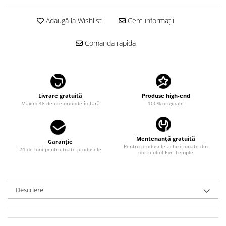
LINDA FARROW
Adaugă la Wishlist
Cere informații
MASSADA
MATSUDA
Comanda rapida
MAUI JIM
MAYBACH
MIU MIU
Livrare gratuită
Produse high-end
MONT BLANC
Maxim 48 de ore oriunde în țară
100% originale
MYKITA
OAKLEY
Mentenanță gratuită
Garanție
Pentru produsele achiziționate din
OLIVER PEOPLES
24 de luni pentru toate produsele
portofoliul Eye Temple
ORGREEN
OXIBIS
Descriere
PERSOL
PETER AND MAY