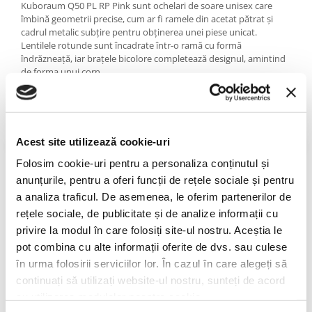
PRADA
Kuboraum Q50 PL RP Pink sunt ochelari de soare unisex care
îmbină geometrii precise, cum ar fi ramele din acetat pătrat și
RAY-BAN
cadrul metalic subțire pentru obținerea unei piese unicat.
SAINT LAURENT
Lentilele rotunde sunt încadrate într-o ramă cu formă
îndrăzneață, iar brațele bicolore completează designul, amintind
SEEOO
de forma unui corn.
STARCK
Acești ochelari nu sunt doar o mască așa cum au gândit-o
STELLA MCCARTNEY
designerii brandului german, ci o adevărată operă de artă
purtabilă, perfectă pentru cei care caută un stil original și de
TIFFANY&CO
impact.
Acest site utilizează cookie-uri
ZEAL
Folosim cookie-uri pentru a personaliza conținutul și
Particularități ochelari Kuboraum Q50 PL RP Pink
ZILLI
Handmade în Italia din materiale de cea mai înaltă calitate.
anunțurile, pentru a oferi funcții de rețele sociale și pentru
Finisaj lucios.
a analiza traficul. De asemenea, le oferim partenerilor de
Brațele sunt flexibile.
rețele sociale, de publicitate și de analize informații cu
privire la modul în care folosiți site-ul nostru. Aceștia le
Despre KUBORAUM
pot combina cu alte informații oferite de dvs. sau culese
KUBORAUM se naște în inima Berlinului, în 2012, într-o poștă de la
în urma folosirii serviciilor lor. În cazul în care alegeți să
fosta graniță dintre Germania de Est și cea de Vest, unde o simplă
continuați să utilizați website-ul nostru, sunteți de acord
galerie de artă a devenit un incubator pentru proiecte inovatoare
în design și artă.
cu utilizarea modulelor noastre cookie.