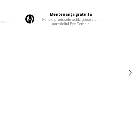
Mentenanță gratuită
Pentru produsele achiziționate din
odusele
portofoliul Eye Temple