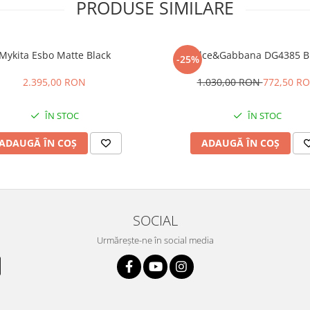
PRODUSE SIMILARE
Mykita Esbo Matte Black
Dolce&Gabbana DG4385 B
-25%
2.395,00 RON
1.030,00 RON
772,50 R
ÎN STOC
ÎN STOC
ADAUGĂ ÎN COȘ
ADAUGĂ ÎN COȘ
SOCIAL
Urmărește-ne în social media