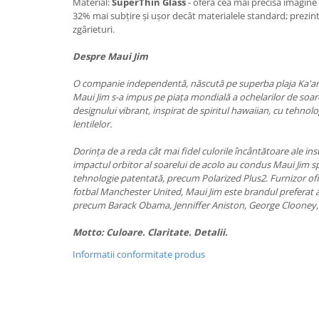
PRADA
Material:
SuperThin Glass
- oferă cea mai precisă imagine p
32% mai subțire și ușor decât materialele standard; prezin
RAY-BAN
zgârieturi.
SAINT LAURENT
Despre Maui Jim
SEEOO
O companie independentă, născută pe superba plaja Ka'ana
STARCK
Maui Jim s-a impus pe piața mondială a ochelarilor de soare
designului vibrant, inspirat de spiritul hawaiian, cu tehnol
STELLA MCCARTNEY
lentilelor.
TIFFANY&CO
Dorința de a reda cât mai fidel culorile încântătoare ale insu
ZEAL
impactul orbitor al soarelui de acolo au condus Maui Jim sp
tehnologie patentată, precum Polarized Plus2. Furnizor ofi
ZILLI
fotbal Manchester United, Maui Jim este brandul preferat 
precum Barack Obama, Jenniffer Aniston, George Clooney,
Motto: Culoare. Claritate. Detalii.
Informatii conformitate produs