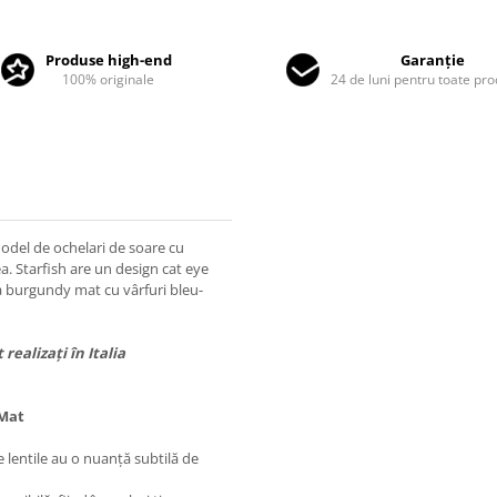
Produse high-end
Garanție
100% originale
24 de luni pentru toate pr
odel de ochelari de soare cu
ea. Starfish are un design cat eye
ca burgundy mat cu vârfuri bleu-
ealizați în Italia
 Mat
 lentile au o nuanță subtilă de