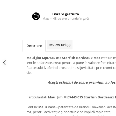
Distribuie
LINDA FARROW
pe
Facebook
MASSADA
Livrare gratuită
Maxim 48 de ore oriunde în țară
MATSUDA
MAUI JIM
MAYBACH
MIU MIU
Review-uri
(0)
Descriere
MONT BLANC
Maui Jim MJ0744S 015 Starfish Bordeaux Mat
este un m
MYKITA
lentile polarizate, creat pentru a pune în valoare feminitat
foarte subtil, oferind prospețime și jovialitate prin cromti
OAKLEY
ciel.
OLIVER PEOPLES
Acești ochelari de soare premium au fost r
ORGREEN
OXIBIS
Particularități
Maui Jim MJ0744S 015 Starfish Bordeaux
PERSOL
Lentilă:
Maui Rose -
patentate de brandul hawaiian, aceste
PETER AND MAY
roz, pentru activitățile și sporturile ce implică rapiditate;