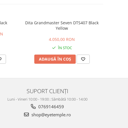
lack
Dita Grandmaster Seven DTS407 Black
Peter An
Yellow
ON
4.050,00 RON
ÎN STOC
ADAUGĂ ÎN COȘ
AD
SUPORT CLIENȚI
Luni - Vineri 10:00 - 19:00 ; Sâmbătă 10:00 - 14:00
0769146459
shop@eyetemple.ro