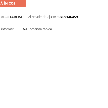
Ă ÎN COȘ
 015 STARFISH
Ai nevoie de ajutor?
0769146459
informații
Comanda rapida