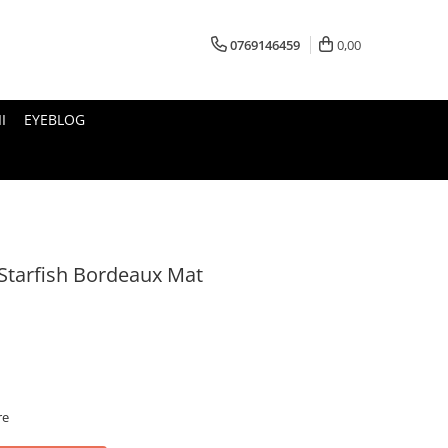
0769146459
0,00
I
EYEBLOG
Starfish Bordeaux Mat
re