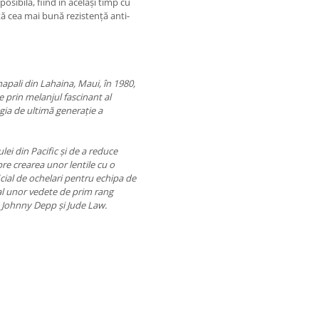
osibilă, fiind în același timp cu
tă cea mai bună rezistență anti-
pali din Lahaina, Maui, în 1980,
 prin melanjul fascinant al
ogia de ultimă generație a
lei din Pacific și de a reduce
re crearea unor lentile cu o
cial de ochelari pentru echipa de
al unor vedete de prim rang
 Johnny Depp și Jude Law.