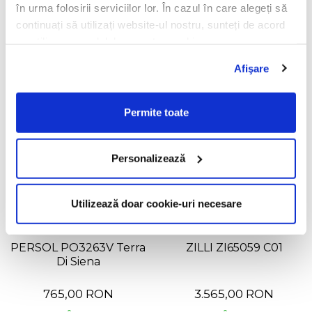
3.470,00 RON
635,00 RON
în urma folosirii serviciilor lor. În cazul în care alegeți să
continuați să utilizați website-ul nostru, sunteți de acord
În Stoc
În Stoc
cu utilizarea modulelor noastre cookie.
ADAUGĂ ÎN COȘ
ADAUGĂ ÎN COȘ
Afişare
Permite toate
Personalizează
Utilizează doar cookie-uri necesare
PERSOL PO3263V Terra
ZILLI ZI65059 C01
Di Siena
765,00 RON
3.565,00 RON