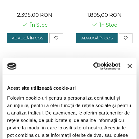
2.395,00 RON
1.895,00 RON
În Stoc
În Stoc
ADAUGĂ ÎN COȘ
ADAUGĂ ÎN COȘ
Acest site utilizează cookie-uri
Folosim cookie-uri pentru a personaliza conținutul și
anunțurile, pentru a oferi funcții de rețele sociale și pentru
a analiza traficul. De asemenea, le oferim partenerilor de
rețele sociale, de publicitate și de analize informații cu
Dita Amorly DTX408
Seeoo Light Blue +1.50 SF
privire la modul în care folosiți site-ul nostru. Aceștia le
Black Yellow Gold
pot combina cu alte informații oferite de dvs. sau culese