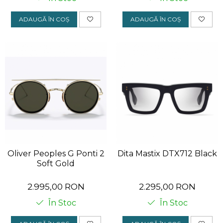
ADAUGĂ ÎN COȘ
ADAUGĂ ÎN COȘ
Oliver Peoples G Ponti 2
Dita Mastix DTX712 Black
Soft Gold
2.995,00 RON
2.295,00 RON
În Stoc
În Stoc