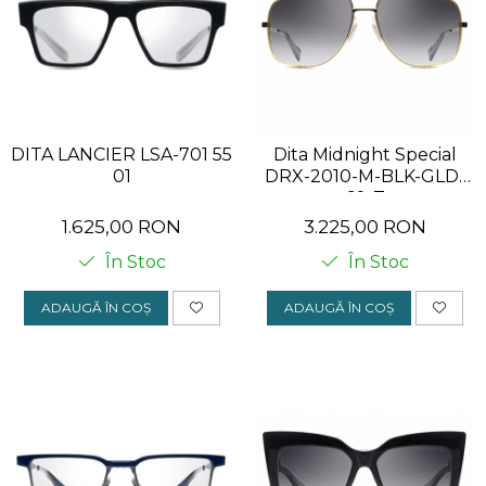
Affordable
hipoalergenic
Cartier
Minimalist
Retro-chic
CAZAL
Retro-chic
Minimalist
DILEM
Materiale prețioase
Materiale prețioase
DIOR
Last Chance %
Last chance %
DITA LANCIER LSA-701 55
Dita Midnight Special
DITA
01
DRX-2010-M-BLK-GLD-
60-Z
DITA EPILUXURY
1.625,00 RON
3.225,00 RON
DITA LANCIER
În Stoc
În Stoc
DOLCE GABBANA
ADAUGĂ ÎN COȘ
ADAUGĂ ÎN COȘ
EXALTO
FACE A FACE
GIORGIO ARMANI
GUCCI
JOOLY