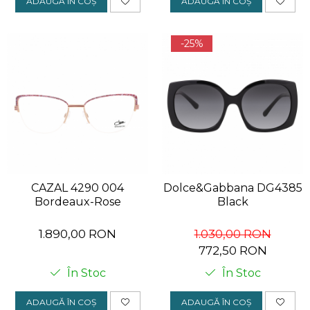
ADAUGĂ ÎN COȘ
ADAUGĂ ÎN COȘ
-25%
CAZAL 4290 004
Dolce&Gabbana DG4385
Bordeaux-Rose
Black
1.890,00 RON
1.030,00 RON
772,50 RON
În Stoc
În Stoc
ADAUGĂ ÎN COȘ
ADAUGĂ ÎN COȘ