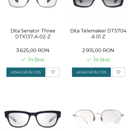
KUBORAUM
LAPIMA
LA LOOP
Dita Senator Three
Dita Telemaker DTS704
LINDA FARROW
DTX137-A-02-Z
A 01 Z
MASSADA
3.625,00 RON
2.915,00 RON
MATSUDA
În Stoc
În Stoc
MAUI JIM
ADAUGĂ ÎN COȘ
ADAUGĂ ÎN COȘ
MAYBACH
MIU MIU
MONT BLANC
MYKITA
OAKLEY
OLIVER PEOPLES