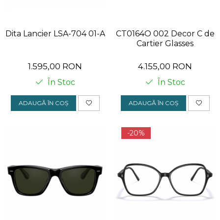
ORGREEN
OXIBIS
Dita Lancier LSA-704 01-A
CT0164O 002 Decor C de
Cartier Glasses
PERSOL
PETER AND MAY
1.595,00 RON
4.155,00 RON
PRADA
În Stoc
În Stoc
RAY-BAN
ADAUGĂ ÎN COȘ
ADAUGĂ ÎN COȘ
SAINT LAURENT
SEEOO
-20%
STARCK
STELLA MCCARTNEY
TIFFANY&CO
ZEAL
ZILLI