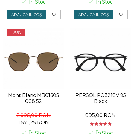
În Stoc
În Stoc
ADAUGĂ ÎN COȘ
ADAUGĂ ÎN COȘ
-25%
Mont Blanc MB0160S
PERSOL PO3218V 95
008 52
Black
2.095,00 RON
895,00 RON
1.571,25 RON
În Stoc
În Stoc