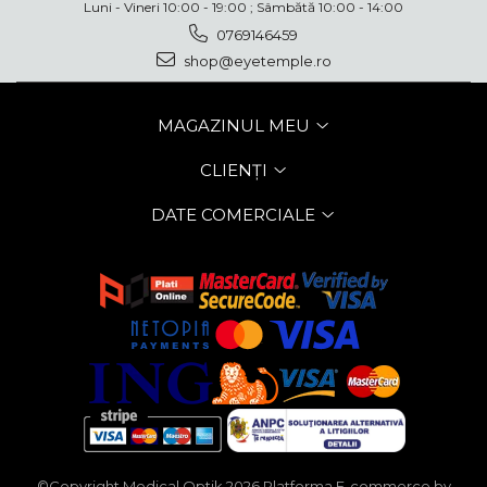
Luni - Vineri 10:00 - 19:00 ; Sâmbătă 10:00 - 14:00
0769146459
shop@eyetemple.ro
MAGAZINUL MEU
CLIENȚI
DATE COMERCIALE
©Copyright Medical Optik 2026
Platforma E-commerce by