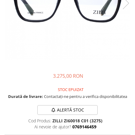
CAZAL
Materiale prețioase
Materiale prețioase
DILEM
Last Chance %
Last chance %
DIOR
DITA
DITA EPILUXURY
DITA LANCIER
DOLCE GABBANA
EXALTO
FACE A FACE
3.275,00 RON
GIORGIO ARMANI
STOC EPUIZAT
GUCCI
Durată de livrare:
Contactați-ne pentru a verifica disponibilitatea
JOOLY
ALERTĂ STOC
KUBORAUM
Cod Produs:
ZILLI ZI60018 C01 (3275)
LAPIMA
Ai nevoie de ajutor?
0769146459
LA LOOP