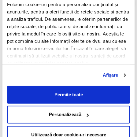
PRADA
titan și acetat premium - ZILLI ZI60018 C01 Black Gold oferă
Folosim cookie-uri pentru a personaliza conținutul și
prestanță în orice situație.
RAY-BAN
anunțurile, pentru a oferi funcții de rețele sociale și pentru
Despre Zilli
a analiza traficul. De asemenea, le oferim partenerilor de
SAINT LAURENT
rețele sociale, de publicitate și de analize informații cu
SEEOO
Exclusivist - acesta este cuvântul care definește brandul francez
privire la modul în care folosiți site-ul nostru. Aceștia le
Zilli, renumit pentru produsele sale luxoase și apetitul față de o
STARCK
pot combina cu alte informații oferite de dvs. sau culese
incredibilă finețe a detaliilor. Zilli este o marcă de nișă, care
folosește cele mai bune materiale, punând inovația în slujba
STELLA MCCARTNEY
în urma folosirii serviciilor lor. În cazul în care alegeți să
luxului, pentru a obține produse și accesorii care sunt apreciate în
continuați să utilizați website-ul nostru, sunteți de acord
TIFFANY&CO
cele mai înalte cercuri.
cu utilizarea modulelor noastre cookie.
ZEAL
Zilli produce exclusiv pentru bărbați, din dorința de a le oferi celor
Afişare
mai sofisticate personalități, rafinament și unicitate. Pentru
ZILLI
ochelari, Zilli aduce în actualitate gloria anilor 60 - 70 și 80.
Informatii conformitate produs
Permite toate
Caracteristici
Personalizează
Review-uri
(0)
Utilizează doar cookie-uri necesare