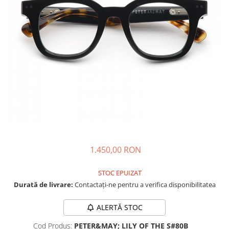
CAZAL
Materiale prețioase
Materiale prețioase
DILEM
Last Chance %
Last chance %
DIOR
DITA
DITA EPILUXURY
DITA LANCIER
DOLCE GABBANA
EXALTO
FACE A FACE
GIORGIO ARMANI
1.450,00 RON
GUCCI
STOC EPUIZAT
JOOLY
Durată de livrare:
Contactați-ne pentru a verifica disponibilitatea
KUBORAUM
LAPIMA
ALERTĂ STOC
LA LOOP
Cod Produs:
PETER&MAY; LILY OF THE S#80B