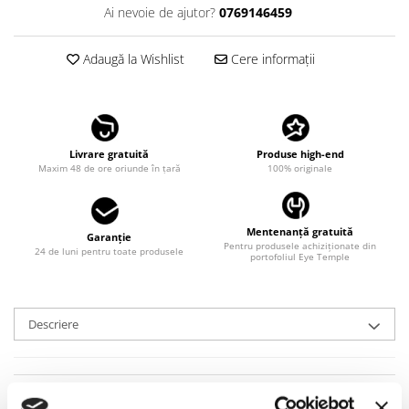
Ai nevoie de ajutor?
0769146459
LINDA FARROW
MASSADA
Adaugă la Wishlist
Cere informații
MATSUDA
MAUI JIM
MAYBACH
Livrare gratuită
Produse high-end
MIU MIU
Maxim 48 de ore oriunde în țară
100% originale
MONT BLANC
MYKITA
Mentenanță gratuită
Garanție
OAKLEY
Pentru produsele achiziționate din
24 de luni pentru toate produsele
portofoliul Eye Temple
OLIVER PEOPLES
ORGREEN
Descriere
OXIBIS
PERSOL
PETER AND MAY
Cu o aparență clasică, dar un twist exotic, modelul de