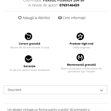
Cod Produs:
PERSOL PO3092V 204 50
LINDA FARROW
Ai nevoie de ajutor?
0769146459
MASSADA
Adaugă la Wishlist
Cere informații
MATSUDA
MAUI JIM
MAYBACH
MIU MIU
Livrare gratuită
Produse high-end
Maxim 48 de ore oriunde în țară
100% originale
MONT BLANC
MYKITA
Mentenanță gratuită
OAKLEY
Garanție
Pentru produsele achiziționate din
24 de luni pentru toate produsele
portofoliul Eye Temple
OLIVER PEOPLES
ORGREEN
OXIBIS
Descriere
PERSOL
PETER AND MAY
Un design vintage cu forma panto a anilor 30 primește o