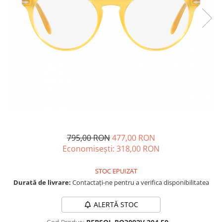
CAZAL
Materiale prețioase
Materiale prețioase
DILEM
Last Chance %
Last chance %
DIOR
DITA
DITA EPILUXURY
DITA LANCIER
DOLCE GABBANA
EXALTO
FACE A FACE
795,00 RON
477,00 RON
GIORGIO ARMANI
Economisești:
318,00
RON
GUCCI
JOOLY
STOC EPUIZAT
Durată de livrare:
Contactați-ne pentru a verifica disponibilitatea
KUBORAUM
LAPIMA
ALERTĂ STOC
LA LOOP