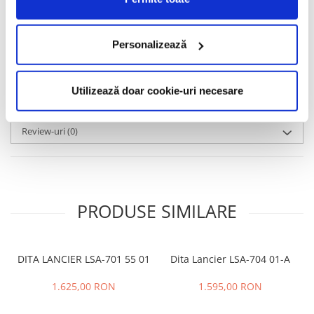
Gossling, Leonardo DiCaprio, Sandra Bullock, Tobey Maguire,
Heidi Klum, James Franco, Miranda Kerr, Jay Z sau renumitul
antrenor german, Jürgen Klopp.
Personalizează
Informatii conformitate produs
Caracteristici
Utilizează doar cookie-uri necesare
Review-uri
(0)
PRODUSE SIMILARE
DITA LANCIER LSA-701 55 01
Dita Lancier LSA-704 01-A
1.625,00 RON
1.595,00 RON