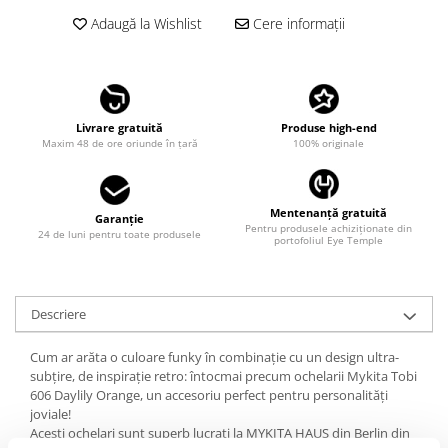
LINDA FARROW
Adaugă la Wishlist
Cere informații
MASSADA
MATSUDA
MAUI JIM
Livrare gratuită
Produse high-end
MAYBACH
Maxim 48 de ore oriunde în țară
100% originale
MIU MIU
MONT BLANC
Mentenanță gratuită
Garanție
Pentru produsele achiziționate din
MYKITA
24 de luni pentru toate produsele
portofoliul Eye Temple
OAKLEY
OLIVER PEOPLES
Descriere
ORGREEN
Cum ar arăta o culoare funky în combinație cu un design ultra-
OXIBIS
subțire, de inspirație retro: întocmai precum ochelarii Mykita Tobi
PERSOL
606 Daylily Orange, un accesoriu perfect pentru personalități
joviale!
PETER AND MAY
Acești ochelari sunt superb lucrați la MYKITA HAUS din Berlin din