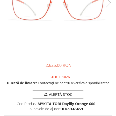
CAZAL
Materiale prețioase
Materiale prețioase
DILEM
Last Chance %
Last chance %
DIOR
DITA
DITA EPILUXURY
DITA LANCIER
DOLCE GABBANA
EXALTO
FACE A FACE
2.625,00 RON
GIORGIO ARMANI
STOC EPUIZAT
GUCCI
Durată de livrare:
Contactați-ne pentru a verifica disponibilitatea
JOOLY
ALERTĂ STOC
KUBORAUM
Cod Produs:
MYKITA TOBI Daylily Orange 606
LAPIMA
Ai nevoie de ajutor?
0769146459
LA LOOP