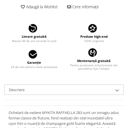
LINDA FARROW
Adaugă la Wishlist
Cere informații
MASSADA
MATSUDA
MAUI JIM
Livrare gratuită
Produse high-end
MAYBACH
Maxim 48 de ore oriunde în țară
100% originale
MIU MIU
MONT BLANC
Mentenanță gratuită
Garanție
Pentru produsele achiziționate din
MYKITA
24 de luni pentru toate produsele
portofoliul Eye Temple
OAKLEY
OLIVER PEOPLES
Descriere
ORGREEN
OXIBIS
PERSOL
Ochelarii de vedere MYKITA RAFFAELLA 283 sunt un omagiu adus
formei clasice de fluture, fiind realizați din oțel inoxidabil ultra
PETER AND MAY
ușor într-o nuanță de champagne gold foarte elegantă. Această