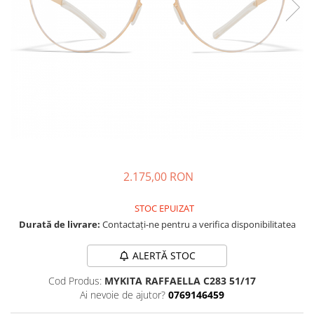
CAZAL
Materiale prețioase
Materiale prețioase
DILEM
Last Chance %
Last chance %
DIOR
DITA
DITA EPILUXURY
DITA LANCIER
DOLCE GABBANA
EXALTO
FACE A FACE
2.175,00 RON
GIORGIO ARMANI
STOC EPUIZAT
GUCCI
Durată de livrare:
Contactați-ne pentru a verifica disponibilitatea
JOOLY
ALERTĂ STOC
KUBORAUM
Cod Produs:
MYKITA RAFFAELLA C283 51/17
LAPIMA
Ai nevoie de ajutor?
0769146459
LA LOOP