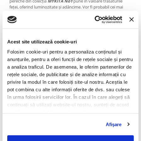
pereche din colecția
MYKITA No1
pune în valoare trăsăturile
PRADA
feței, oferind luminozitate și adâncime. Vor fi probabil cei mai
RAY-BAN
ușori ochelari pe care îi vei purta!
SAINT LAURENT
Colecția MYKITA No1
SEEOO
Este cea care a pus bazele brandului berlinez Mykita prin inovația
STARCK
Acest site utilizează cookie-uri
adusă în materie de producere a ramelor: inspirată din superba
artă japoneză a origamiului, tehnica propusă a constat în
STELLA MCCARTNEY
Folosim cookie-uri pentru a personaliza conținutul și
realizarea unei structuri tridimensionale, printr-o serie de pași de
anunțurile, pentru a oferi funcții de rețele sociale și pentru
TIFFANY&CO
îndoire și împachetare. Rezultatul final: o estetică fină, cu detalii
tehnice care se integrează perfect în designul ochelarilor Mykita.
a analiza traficul. De asemenea, le oferim partenerilor de
ZEAL
rețele sociale, de publicitate și de analize informații cu
Despre MYKITA
ZILLI
privire la modul în care folosiți site-ul nostru. Aceștia le
pot combina cu alte informații oferite de dvs. sau culese
Brandul german Mykita este recunoscut pe pia
ța mondială a
ochelarilor premium grație armoniei dintre designul avantgardist,
în urma folosirii serviciilor lor. În cazul în care alegeți să
inovația tehnologică și precizia optică Made in Germany.
continuați să utilizați website-ul nostru, sunteți de acord
cu utilizarea modulelor noastre cookie.
Filosofia de business holistic este un factor esențial al succesului
companiei, care aduce laolaltă competente din toate domeniile
Afişare
sub un singur acoperiș: Mykita Haus. Brandul prosperă datorită
rețelei sale independente care include cercetare și transfer de
tehnologie.