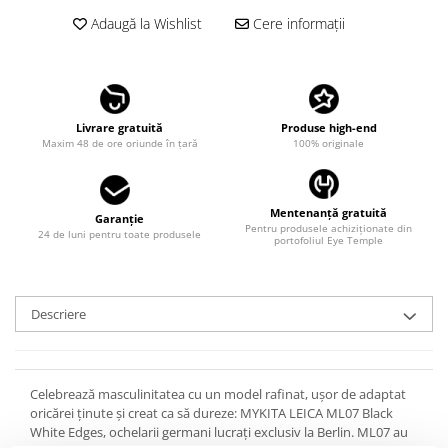
LINDA FARROW
Adaugă la Wishlist
Cere informații
MASSADA
MATSUDA
MAUI JIM
Livrare gratuită
Produse high-end
MAYBACH
Maxim 48 de ore oriunde în țară
100% originale
MIU MIU
MONT BLANC
Mentenanță gratuită
Garanție
Pentru produsele achiziționate din
MYKITA
24 de luni pentru toate produsele
portofoliul Eye Temple
OAKLEY
OLIVER PEOPLES
Descriere
ORGREEN
OXIBIS
PERSOL
Celebrează masculinitatea cu un model rafinat, ușor de adaptat
oricărei ținute și creat ca să dureze: MYKITA LEICA ML07 Black
PETER AND MAY
White Edges, ochelarii germani lucrați exclusiv la Berlin. ML07 au