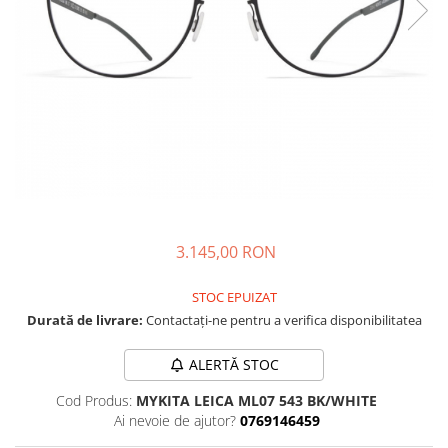
CAZAL
Materiale prețioase
Materiale prețioase
DILEM
Last Chance %
Last chance %
DIOR
DITA
DITA EPILUXURY
DITA LANCIER
DOLCE GABBANA
EXALTO
FACE A FACE
3.145,00 RON
GIORGIO ARMANI
STOC EPUIZAT
GUCCI
Durată de livrare:
Contactați-ne pentru a verifica disponibilitatea
JOOLY
ALERTĂ STOC
KUBORAUM
Cod Produs:
MYKITA LEICA ML07 543 BK/WHITE
LAPIMA
Ai nevoie de ajutor?
0769146459
LA LOOP