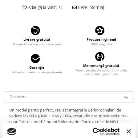
LINDA FARROW
Adaugă la Wishlist
Cere informații
MASSADA
MATSUDA
MAUI JIM
Livrare gratuită
Produse high-end
MAYBACH
Maxim 48 de ore oriunde în țară
100% originale
MIU MIU
MONT BLANC
Mentenanță gratuită
Garanție
Pentru produsele achiziționate din
MYKITA
24 de luni pentru toate produsele
portofoliul Eye Temple
OAKLEY
OLIVER PEOPLES
Descriere
ORGREEN
Un model panto perfect, realizat integral la Berlin: ochelarii de
OXIBIS
vedere MYKITA JONAH NAVY C084, creați din oțel inoxidabil ultra-
PERSOL
ușor, într-o superbă nuanță bleumarin. Parte a colecție NO1,
Jonah au un sistem de pliere fără șuruburi, fiind rezistenți în timp
PETER AND MAY
și mai confortabili decât orice ai încercat până acum. Îți vor oferi