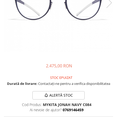
CAZAL
Materiale prețioase
Materiale prețioase
DILEM
Last Chance %
Last chance %
DIOR
DITA
DITA EPILUXURY
DITA LANCIER
DOLCE GABBANA
EXALTO
FACE A FACE
2.475,00 RON
GIORGIO ARMANI
STOC EPUIZAT
GUCCI
Durată de livrare:
Contactați-ne pentru a verifica disponibilitatea
JOOLY
ALERTĂ STOC
KUBORAUM
Cod Produs:
MYKITA JONAH NAVY C084
LAPIMA
Ai nevoie de ajutor?
0769146459
LA LOOP