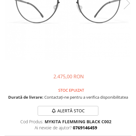
CAZAL
Materiale prețioase
Materiale prețioase
DILEM
Last Chance %
Last chance %
DIOR
DITA
DITA EPILUXURY
DITA LANCIER
DOLCE GABBANA
EXALTO
FACE A FACE
2.475,00 RON
GIORGIO ARMANI
STOC EPUIZAT
GUCCI
Durată de livrare:
Contactați-ne pentru a verifica disponibilitatea
JOOLY
ALERTĂ STOC
KUBORAUM
Cod Produs:
MYKITA FLEMMING BLACK C002
LAPIMA
Ai nevoie de ajutor?
0769146459
LA LOOP