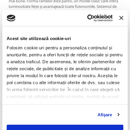
mai bune. Forma ramelor este panto, un model clasic care oferă
PRADA
luminozitate feței și avantajează toate fizionomiile. Sistemul de
RAY-BAN
închidere a brațelor este unul exclusiv creat de germanii de la
MYKITA, fără șuruburi.
SAINT LAURENT
SEEOO
Colecția MYKITA LITE
STARCK
Acest site utilizează cookie-uri
Confort suprem într-un design de excepție - acestea sunt cele
două caracteristici ale colecției MYKITA LITE. Ochelarii din colecția
STELLA MCCARTNEY
Folosim cookie-uri pentru a personaliza conținutul și
LITE sunt realizați fie din acetat premium, fie din oțel inoxidabil
anunțurile, pentru a oferi funcții de rețele sociale și pentru
TIFFANY&CO
foarte ușor. Se definesc printr-o estetică modernă, minimalistă,
fiind destinați unei purtări îndelungate.
a analiza traficul. De asemenea, le oferim partenerilor de
ZEAL
rețele sociale, de publicitate și de analize informații cu
Despre MYKITA
ZILLI
privire la modul în care folosiți site-ul nostru. Aceștia le
pot combina cu alte informații oferite de dvs. sau culese
Brandul german Mykita este recunoscut pe pia
ța mondială a
ochelarilor premium grație armoniei dintre designul avantgardist,
în urma folosirii serviciilor lor. În cazul în care alegeți să
inovația tehnologică și precizia optică Made in Germany.
continuați să utilizați website-ul nostru, sunteți de acord
cu utilizarea modulelor noastre cookie.
Filosofia de business holistic este un factor esențial al succesului
companiei, care aduce laolaltă competențe din toate domeniile
Afişare
sub un singur acoperiș: Mykita Haus. Brandul prosperă datorită
rețelei sale independente care include cercetare și transfer de
tehnologie.