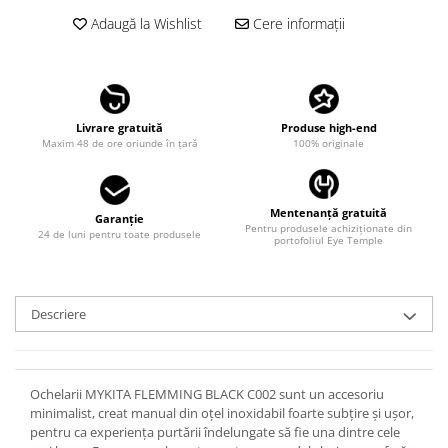
LINDA FARROW
Adaugă la Wishlist
Cere informații
MASSADA
MATSUDA
MAUI JIM
Livrare gratuită
Produse high-end
MAYBACH
Maxim 48 de ore oriunde în țară
100% originale
MIU MIU
MONT BLANC
Mentenanță gratuită
Garanție
Pentru produsele achiziționate din
MYKITA
24 de luni pentru toate produsele
portofoliul Eye Temple
OAKLEY
OLIVER PEOPLES
Descriere
ORGREEN
OXIBIS
PERSOL
Ochelarii MYKITA FLEMMING BLACK C002 sunt un accesoriu
minimalist, creat manual din oțel inoxidabil foarte subțire și ușor,
PETER AND MAY
pentru ca experiența purtării îndelungate să fie una dintre cele