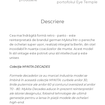
portofoliul Eye Temple
ORGREEN
OXIBIS
Descriere
PERSOL
PETER AND MAY
Cea mai îndrăgită formă retro - panto - este
PRADA
reinterpretată de brandul german Mykita într-o pereche
de ochelari super ușori, realizați integral la Berlin, din oțel
RAY-BAN
inoxidabil în nuanța coacăzelor de munte. Acest model
în stil vintage este potrivit unui stil intellectual și este
SAINT LAURENT
unisex.
SEEOO
Colecția MYKITA DECADES
STARCK
Formele decadelor ce au marcat industria modei se
STELLA MCCARTNEY
îmbină în această colecție MYKITA: curbele anilor 30,
liniile puternice ale anilor 60 și conturul oversized al anilor
TIFFANY&CO
70 - 80. Mykita Decades aduce în prezent reinterpretări
ale istoriei designului, folosind tehnologie de ultimă
ZEAL
generație pentru a lansa în piață modele de ochelari
high-end.
ZILLI