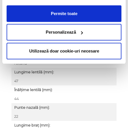
Culoare lentile:
transparent
Permite toate
Tip lentile:
vedere
Personalizează
Material ramă:
oțel inoxidabil ultra ușor
Utilizează doar cookie-uri necesare
Formă ramă:
rotund
Lungime lentilă (mm):
47
Înălțime lentilă (mm):
44
Punte nazală (mm):
22
Lungime braț (mm):