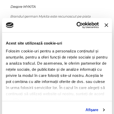
Despre MYKITA
Brandul german Mykita este recunoscut pe pia
ța
mondială a ochelarilor premium grație armoniei dintre
designul avantgardist, inovația tehnologică și precizia
optică Made in Germany.
Filosofia de business holistic este un factor esențial al
Acest site utilizează cookie-uri
succesului companiei, care aduce laolaltă competente
din toate domeniile sub un singur acoperiș: Mykita Haus.
Folosim cookie-uri pentru a personaliza conținutul și
Brandul prosperă datorită rețelei sale independente care
anunțurile, pentru a oferi funcții de rețele sociale și pentru
include cercetare și transfer de tehnologie.
a analiza traficul. De asemenea, le oferim partenerilor de
Informatii conformitate produs
rețele sociale, de publicitate și de analize informații cu
privire la modul în care folosiți site-ul nostru. Aceștia le
pot combina cu alte informații oferite de dvs. sau culese
Caracteristici
în urma folosirii serviciilor lor. În cazul în care alegeți să
continuați să utilizați website-ul nostru, sunteți de acord
Culoare ramă:
cu utilizarea modulelor noastre cookie.
roșu
Afişare