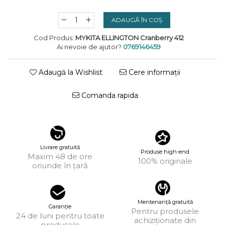
KUBORAUM
ADAUGĂ ÎN COȘ
LAPIMA
Cod Produs:
MYKITA ELLINGTON Cranberry 412
LA LOOP
Ai nevoie de ajutor?
0769146459
LINDA FARROW
Adaugă la Wishlist
Cere informații
MASSADA
Comanda rapida
MATSUDA
MAUI JIM
MAYBACH
Livrare gratuită
MIU MIU
Produse high-end
Maxim 48 de ore
100% originale
oriunde în țară
MONT BLANC
MYKITA
OAKLEY
Mentenanță gratuită
Garanție
Pentru produsele
24 de luni pentru toate
achiziționate din
OLIVER PEOPLES
produsele