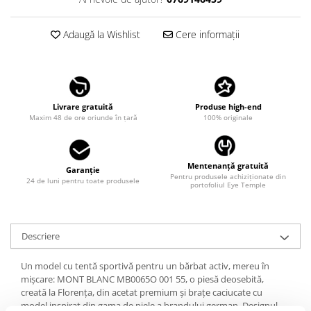
LINDA FARROW
MASSADA
Adaugă la Wishlist
Cere informații
MATSUDA
MAUI JIM
MAYBACH
Livrare gratuită
Produse high-end
Maxim 48 de ore oriunde în țară
100% originale
MIU MIU
MONT BLANC
MYKITA
Mentenanță gratuită
Garanție
Pentru produsele achiziționate din
24 de luni pentru toate produsele
OAKLEY
portofoliul Eye Temple
OLIVER PEOPLES
ORGREEN
Descriere
OXIBIS
Un model cu tentă sportivă pentru un bărbat activ, mereu în
PERSOL
mișcare: MONT BLANC MB0065O 001 55, o piesă deosebită,
PETER AND MAY
creată la Florența, din acetat premium și brațe caciucate cu
model inspirat din gama de piele a brandului german. Designul