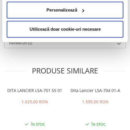
apreciază accesoriile ce susțin statutul printr-o eleganță discretă
și estetică atemporală. Ochelarii Mont Blanc sunt produși în Italia,
Personalizează
în timp ce restul produselor sunt fabricate în Elveția și Germania.
Informatii conformitate produs
Utilizează doar cookie-uri necesare
Caracteristici
Review-uri
(0)
PRODUSE SIMILARE
DITA LANCIER LSA-701 55 01
Dita Lancier LSA-704 01-A
1.625,00 RON
1.595,00 RON
ÎN STOC
ÎN STOC