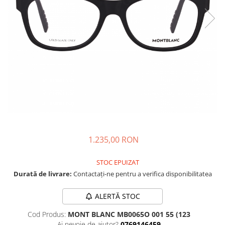
CAZAL
Materiale prețioase
Materiale prețioase
DILEM
Last Chance %
Last chance %
DIOR
DITA
DITA EPILUXURY
DITA LANCIER
DOLCE GABBANA
EXALTO
FACE A FACE
1.235,00 RON
GIORGIO ARMANI
GUCCI
STOC EPUIZAT
JOOLY
Durată de livrare:
Contactați-ne pentru a verifica disponibilitatea
KUBORAUM
ALERTĂ STOC
LAPIMA
Cod Produs:
MONT BLANC MB0065O 001 55 (123
LA LOOP
Ai nevoie de ajutor?
0769146459