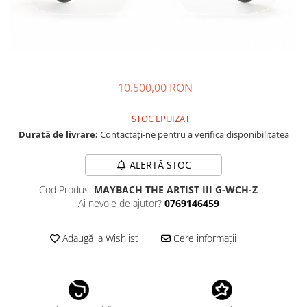
CAZAL
Materiale prețioase
Materiale prețioase
DILEM
Last Chance %
Last chance %
DIOR
DITA
DITA EPILUXURY
10.500,00 RON
DITA LANCIER
STOC EPUIZAT
DOLCE GABBANA
Durată de livrare:
Contactați-ne pentru a verifica disponibilitatea
EXALTO
ALERTĂ STOC
FACE A FACE
Cod Produs:
MAYBACH THE ARTIST III G-WCH-Z
GIORGIO ARMANI
Ai nevoie de ajutor?
0769146459
GUCCI
JOOLY
Adaugă la Wishlist
Cere informații
KUBORAUM
LAPIMA
LA LOOP