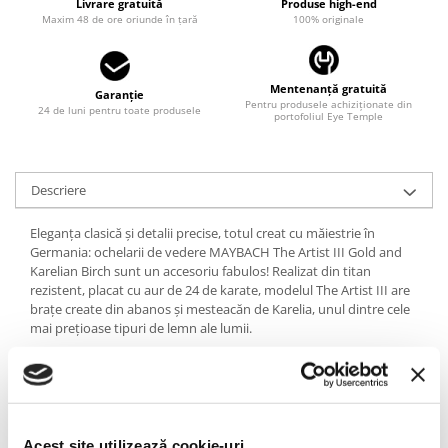
Livrare gratuită
Produse high-end
LINDA FARROW
Maxim 48 de ore oriunde în țară
100% originale
MASSADA
MATSUDA
Mentenanță gratuită
Garanție
Pentru produsele achiziționate din
MAUI JIM
24 de luni pentru toate produsele
portofoliul Eye Temple
MAYBACH
MIU MIU
Descriere
MONT BLANC
Eleganța clasică și detalii precise, totul creat cu măiestrie în
MYKITA
Germania: ochelarii de vedere MAYBACH The Artist III Gold and
OAKLEY
Karelian Birch sunt un accesoriu fabulos! Realizat din titan
rezistent, placat cu aur de 24 de karate, modelul The Artist III are
OLIVER PEOPLES
brațe create din abanos și mesteacăn de Karelia, unul dintre cele
ORGREEN
mai prețioase tipuri de lemn ale lumii.
OXIBIS
Pentru rame, a fost ales un design fără contur, pentru a oferi
luminozitate feței și a pune în evidență trăsăturile.
PERSOL
PETER AND MAY
100% HANDMADE IN GERMANY
Acest site utilizează cookie-uri