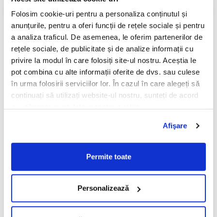
PRADA
Despre MAYBACH
Folosim cookie-uri pentru a personaliza conținutul și
RAY-BAN
Istoria Maybach începe în 1909, în Germania, unde inginerul și
anunțurile, pentru a oferi funcții de rețele sociale și pentru
SAINT LAURENT
designerul, William Maybach creează pentru Daimler inovație
a analiza traficul. De asemenea, le oferim partenerilor de
tehnologică și estetică fără egal. Francezii din industria auto de la
SEEOO
rețele sociale, de publicitate și de analize informații cu
acea vreme l-au numit Designerul Rege.
privire la modul în care folosiți site-ul nostru. Aceștia le
STARCK
După decenii de experiență în domeniul auto high class, numele
pot combina cu alte informații oferite de dvs. sau culese
STELLA MCCARTNEY
și standardele înalte ale mărcii germane au pășit pe tărâmul
în urma folosirii serviciilor lor. În cazul în care alegeți să
opticii de lux, lansând piese spectaculoase.
TIFFANY&CO
continuați să utilizați website-ul nostru, sunteți de acord
ZEAL
cu utilizarea modulelor noastre cookie.
Ochelarii Maybach sunt lucrați manual de cei mai buni maeștri
din Germania, cu ornamente și detalii complexe, niciodată
ZILLI
Afişare
simpliste, care să pună în valoare extravaganța stilului Maybach și
materialele rare și prețioase utilizate. De fapt, în ele constă
secretul brandului de ochelari Maybach.
Permite toate
Informatii conformitate produs
Caracteristici
Personalizează
Review-uri
(0)