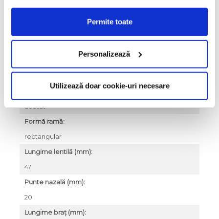
gri
Permite toate
Culoare lentile:
transparent
Personalizează
Tip lentile:
vedere
Utilizează doar cookie-uri necesare
Material ramă:
acetat
Formă ramă:
rectangular
Lungime lentilă (mm):
47
Punte nazală (mm):
20
Lungime braț (mm):