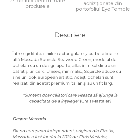
24 de luni pentru toate
achiziționate din
produsele
ORGREEN
portofoliul Eye Temple
OXIBIS
PERSOL
Descriere
PETER AND MAY
PRADA
Între rigiditatea liniilor rectangulare și curbele line se
află Massada Squircle Seaweed Green, modelul de
RAY-BAN
ochelari cu un design aparte, aflat în mixul dintre un
pătrat și un cerc. Unisex, minimalist, Squircle aduce cu
SAINT LAURENT
sine un look european artistic. Acești ochelari sunt
realizați din acetat premium italian și au un fit larg.
SEEOO
"Suntem doar călători care visează să ajungă la
STARCK
capacitata de a înțelege"
(Chris Mastaler
)
STELLA MCCARTNEY
TIFFANY&CO
Despre Massada
ZEAL
Brand european independent, originar din Elveția,
Massada a fost fondat în 2010 de Chris Mastaler,
ZILLI