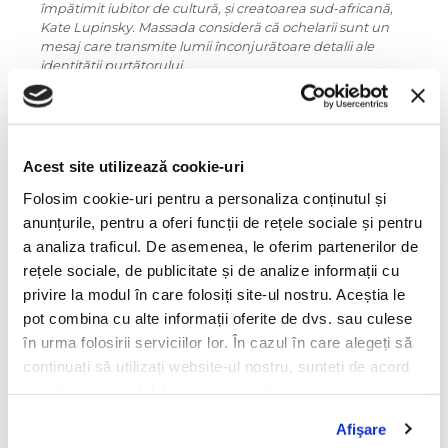
împătimit iubitor de cultură, și creatoarea sud-africană,
Kate Lupinsky.
Massada consideră că ochelarii sunt un
mesaj care transmite lumii înconjurătoare detalii ale
identității purtătorului.
Ochelarii Massada sunt realizați printr-un proces care
între 8 și 12 luni, fiind lucrați manual în Japonia sau în
Italia, din cele mai bune materiale: acetat bio și titan pur.
Fiecare pereche este inspirată de un obiect de artă,
Acest site utilizează cookie-uri
precum sculpturile lui Constantin Brâncuși de care
Folosim cookie-uri pentru a personaliza conținutul și
Mastaler este fascinat, tablourile lui Monet, sau din
cinematografia de cea mai înaltă clasă.
anunțurile, pentru a oferi funcții de rețele sociale și pentru
a analiza traficul. De asemenea, le oferim partenerilor de
Asociind arta cu optica, Massada deschide ușa unui club
rețele sociale, de publicitate și de analize informații cu
select: al celor care iubesc istoria, arta și cultura, și au un
apetit deschis pentru cunoaștere.
privire la modul în care folosiți site-ul nostru. Aceștia le
pot combina cu alte informații oferite de dvs. sau culese
Informatii conformitate produs
în urma folosirii serviciilor lor. În cazul în care alegeți să
continuați să utilizați website-ul nostru, sunteți de acord
Caracteristici
cu utilizarea modulelor noastre cookie.
Afişare
Culoare ramă: