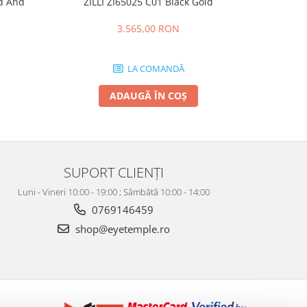
ld And
ZILLI ZI65025 C01 Black Gold
CT0164O 00
3.565,00 RON
LA COMANDĂ
ADAUGĂ ÎN COȘ
SUPORT CLIENȚI
Luni - Vineri 10:00 - 19:00 ; Sâmbătă 10:00 - 14:00
0769146459
shop@eyetemple.ro