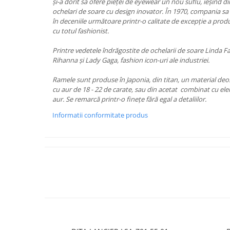
PRADA
și-a dorit să ofere pieței de eyewear un nou suflu, ieșind din
ochelari de soare cu design inovator. În 1970, compania sa 
RAY-BAN
în deceniile următoare printr-o calitate de excepție a prod
cu totul fashionist.
SAINT LAURENT
SEEOO
Printre vedetele îndrăgostite de ochelarii de soare Linda
Rihanna și Lady Gaga, fashion icon-uri ale industriei.
STARCK
Ramele sunt produse în Japonia, din titan, un material deos
STELLA MCCARTNEY
cu aur de 18 - 22 de carate, sau din acetat combinat cu ele
TIFFANY&CO
aur. Se remarcă printr-o finețe fără egal a detaliilor.
ZEAL
Informatii conformitate produs
ZILLI