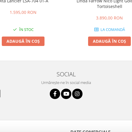
ita Lancier LSA-704 01-A
Linda Farrow Nico Light Go
Tortoiseshell
1.595,00 RON
3.890,00 RON
ÎN STOC
LA COMANDĂ
ADAUGĂ ÎN COȘ
ADAUGĂ ÎN COȘ
SOCIAL
Urmărește-ne în social media