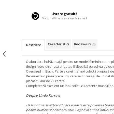
Distribuie
LINDA FARROW
pe
Facebook
MASSADA
Livrare gratuită
Maxim 48 de ore oriunde în țară
MATSUDA
MAUI JIM
MAYBACH
MIU MIU
Caracteristici
Review-uri
(0)
Descriere
MONT BLANC
MYKITA
O abordare îndrăzneață pentru un model feminin: rame pl
design retro-chic - așa ar putea fi descrisă perechea de 
OAKLEY
Oversized in Black. Parte a celei mai noi colecții propusă d
OLIVER PEOPLES
Renee este o piesă premium, care se bucură și de un detaliu 
placat cu aur de 22 karate.
ORGREEN
Completează excelent un look stilat, cu accente masculine.
OXIBIS
Despre Linda Farrow
PERSOL
De la normal la extraordinar - aceasta este povestea brandu
PETER AND MAY
poartă numele fondatoarei sale. Pășind în lumea opticii lo