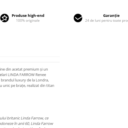
Produse high-end
Garanție
100% originale
24 de luni pentru toate pr
ine din acetat premium și un
ochelari LINDA FARROW Renee
e brandul luxury de la Londra,
unic pe brațe, realizat din titan
lui britanic Linda Farrow, ce
ndoneze în anii 60, Linda Farrow