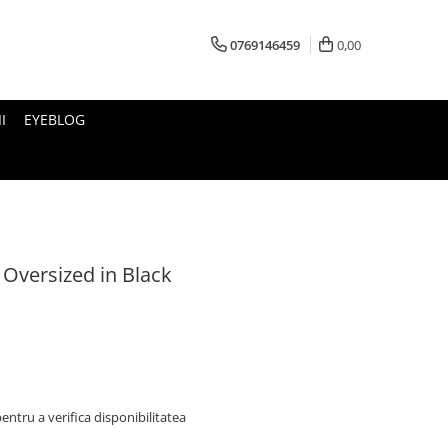
0769146459
0,00
I
EYEBLOG
versized in Black
ntru a verifica disponibilitatea