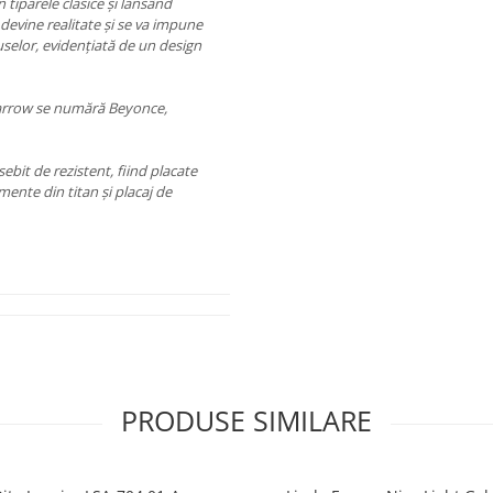
 tiparele clasice și lansând
devine realitate și se va impune
uselor, evidențiată de un design
 Farrow se numără Beyonce,
ebit de rezistent, fiind placate
mente din titan și placaj de
PRODUSE SIMILARE