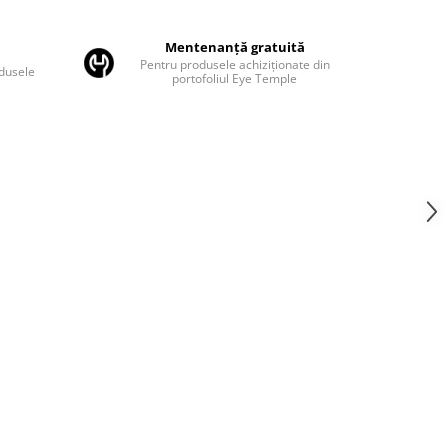
Mentenanță gratuită
Pentru produsele achiziționate din
odusele
portofoliul Eye Temple