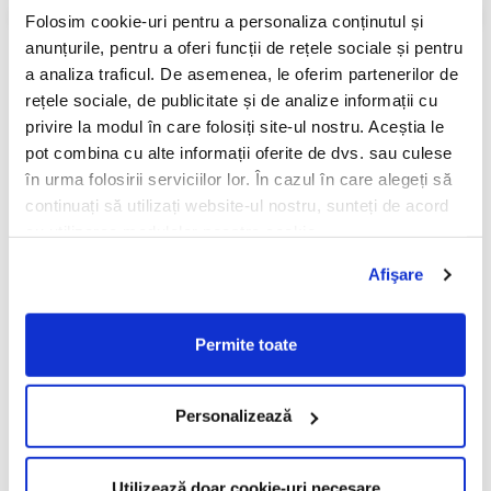
PRADA
"The eyes, chico; they never lie"
(Scarface)
Folosim cookie-uri pentru a personaliza conținutul și
RAY-BAN
anunțurile, pentru a oferi funcții de rețele sociale și pentru
Despre JEAN PHILIPPE JOLY
SAINT LAURENT
a analiza traficul. De asemenea, le oferim partenerilor de
Inspirat de pasiunea de a crea un produs remarcabil, acest
rețele sociale, de publicitate și de analize informații cu
SEEOO
veteran al industriei optice, parizianul Jean Philippe Joly, deschide
privire la modul în care folosiți site-ul nostru. Aceștia le
STARCK
în 1999, primul sa afacere în Orașul Luminilor simbol al modei și al
pot combina cu alte informații oferite de dvs. sau culese
luxului. De peste 2 decenii, marca Jean Philippe Joly a devenit un
STELLA MCCARTNEY
în urma folosirii serviciilor lor. În cazul în care alegeți să
nume sinonim cu exclusivismul, bucurându-se de apetitul
creatorului său pentru inovație și creativitate.
continuați să utilizați website-ul nostru, sunteți de acord
TIFFANY&CO
cu utilizarea modulelor noastre cookie.
ZEAL
Toți ochelarii Jean Philippe Joly sunt produși în Italia, decizie luată
după o îndelungată cercetare de piață - brandul francez a dorit ca
Afişare
ZILLI
fiecare pereche să fie realizată manual, de maeștrii în domeniu,
obținându-se un produs premium, de înaltă clasă.
Informatii conformitate produs
Permite toate
Caracteristici
Personalizează
Review-uri
(0)
Utilizează doar cookie-uri necesare