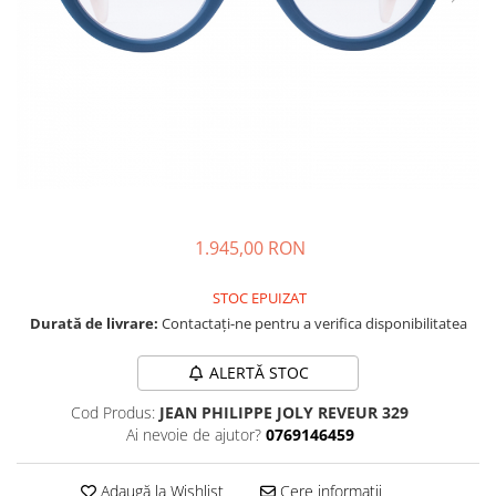
CAZAL
Materiale prețioase
Materiale prețioase
DILEM
Last Chance %
Last chance %
DIOR
DITA
DITA EPILUXURY
DITA LANCIER
DOLCE GABBANA
EXALTO
1.945,00 RON
FACE A FACE
STOC EPUIZAT
GIORGIO ARMANI
Durată de livrare:
Contactați-ne pentru a verifica disponibilitatea
GUCCI
ALERTĂ STOC
JOOLY
KUBORAUM
Cod Produs:
JEAN PHILIPPE JOLY REVEUR 329
Ai nevoie de ajutor?
0769146459
LAPIMA
LA LOOP
Adaugă la Wishlist
Cere informații