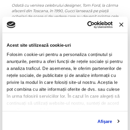
Odată cu venirea celebrului designer, Tom Ford, la cârma
afacerii din Toscana, în 1990, Gucci lansează pe piață
ochelari de soare și de vedere care au devenit printre cele
mai populare produse ale casei. Folosindu-se designul
opulent și mereu fascinant al brandului, ochelarii Gucci
sunt un simbol și o declarație.
Printre vedetele ce iubesc ochelarii Gucci se numără
Acest site utilizează cookie-uri
James Franco, Mariah Carey, Kanye West, Miley Cyrus,
Folosim cookie-uri pentru a personaliza conținutul și
Christiano Ronaldo, Nichole Scherzinger și Jennifer
Aniston.
anunțurile, pentru a oferi funcții de rețele sociale și pentru
a analiza traficul. De asemenea, le oferim partenerilor de
Informatii conformitate produs
rețele sociale, de publicitate și de analize informații cu
privire la modul în care folosiți site-ul nostru. Aceștia le
Caracteristici
pot combina cu alte informații oferite de dvs. sau culese
în urma folosirii serviciilor lor. În cazul în care alegeți să
continuați să utilizați website-ul nostru, sunteți de acord
Culoare ramă:
cu utilizarea modulelor noastre cookie.
negru
Afişare
Culoare lentile: