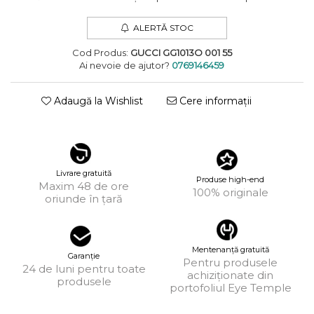
KUBORAUM
ALERTĂ STOC
LAPIMA
Cod Produs:
GUCCI GG1013O 001 55
LA LOOP
Ai nevoie de ajutor?
0769146459
LINDA FARROW
Adaugă la Wishlist
Cere informații
MASSADA
MATSUDA
MAUI JIM
Livrare gratuită
Produse high-end
MAYBACH
Maxim 48 de ore
100% originale
oriunde în țară
MIU MIU
MONT BLANC
Mentenanță gratuită
Garanție
MYKITA
Pentru produsele
24 de luni pentru toate
achiziționate din
produsele
OAKLEY
portofoliul Eye Temple
OLIVER PEOPLES