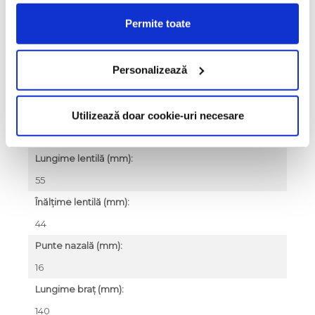
transparent
Permite toate
Tip lentile:
vedere
Personalizează
Material ramă:
acetat
Formă ramă:
Utilizează doar cookie-uri necesare
cat eye
Lungime lentilă (mm):
55
Înălțime lentilă (mm):
44
Punte nazală (mm):
16
Lungime braț (mm):
140