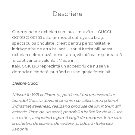
ORGREEN
Descriere
OXIBIS
PERSOL
O pereche de ochelari cum nu ai mai văzut: GUCCI
GG1013O 001 55 este un model cat-eye cu brațe
PETER AND MAY
spectaculos ondulate, creat pentru personalitățile
îndrăgostite de arta italiană. Ușori și irezistibili, acești
PRADA
ochelari celebrează feminitatea, văzută ca mișcarea lină
RAY-BAN
și captivantă a valurilor. Made in
Italy, GG1013O reprezintă un accesoriu ce nu se va
SAINT LAURENT
demoda niciodată, purtând cu sine grația feminină.
SEEOO
Despre Gucci
STARCK
Născut în 1921 la Florența, patria culturii renascentiste,
brandul Gucci a devenit sinonim cu sofisticarea și flerul
STELLA MCCARTNEY
îndrăzneț italienesc, realizând produse de lux într-un stil
eclectic. Timp de un secol, portofoliul italienilor de la Gucci
TIFFANY&CO
s-a extins, acoperind o gamă largă de produse, între care
și ochelarii de soare și de vedere, produși în Italia sau
ZEAL
Japonia.
ZILLI