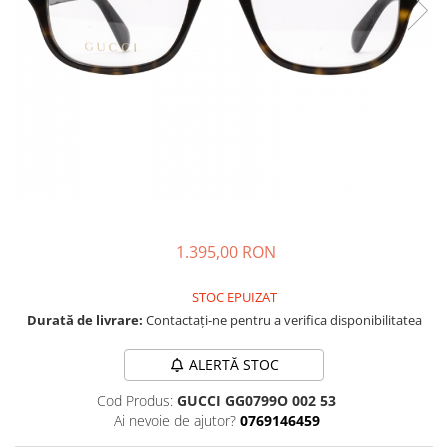
CAZAL
Materiale prețioase
Materiale prețioase
DILEM
Last Chance %
Last chance %
DIOR
DITA
DITA EPILUXURY
DITA LANCIER
DOLCE GABBANA
EXALTO
FACE A FACE
1.395,00 RON
GIORGIO ARMANI
STOC EPUIZAT
GUCCI
Durată de livrare:
Contactați-ne pentru a verifica disponibilitatea
JOOLY
ALERTĂ STOC
KUBORAUM
Cod Produs:
GUCCI GG0799O 002 53
LAPIMA
Ai nevoie de ajutor?
0769146459
LA LOOP