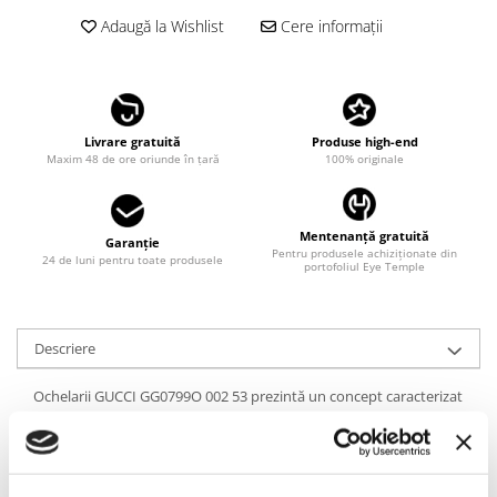
LINDA FARROW
Adaugă la Wishlist
Cere informații
MASSADA
MATSUDA
MAUI JIM
Livrare gratuită
Produse high-end
MAYBACH
Maxim 48 de ore oriunde în țară
100% originale
MIU MIU
MONT BLANC
Mentenanță gratuită
Garanție
Pentru produsele achiziționate din
MYKITA
24 de luni pentru toate produsele
portofoliul Eye Temple
OAKLEY
OLIVER PEOPLES
Descriere
ORGREEN
Ochelarii GUCCI GG0799O 002 53 prezintă un concept caracterizat
OXIBIS
de luminozitatea oferită de forma oversized și stilul puternic al
PERSOL
ramelor groase într-o nuanță versatilă de Havana. Designul este
definit de geometria impunătoare, inspirând o ușoară duritate
PETER AND MAY
pentru un plus de impact în orice situație te vei afla.