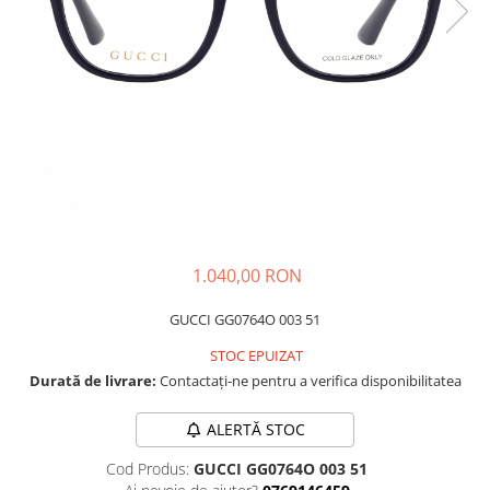
CAZAL
Materiale prețioase
Materiale prețioase
DILEM
Last Chance %
Last chance %
DIOR
DITA
DITA EPILUXURY
DITA LANCIER
DOLCE GABBANA
EXALTO
FACE A FACE
1.040,00 RON
GIORGIO ARMANI
GUCCI GG0764O 003 51
GUCCI
STOC EPUIZAT
JOOLY
Durată de livrare:
Contactați-ne pentru a verifica disponibilitatea
KUBORAUM
ALERTĂ STOC
LAPIMA
Cod Produs:
GUCCI GG0764O 003 51
LA LOOP