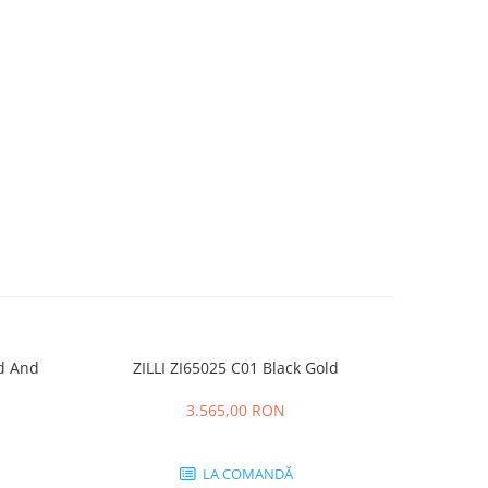
ld And
ZILLI ZI65025 C01 Black Gold
CT0164O 00
3.565,00 RON
LA COMANDĂ