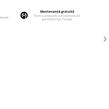
Mentenanță gratuită
Pentru produsele achiziționate din
odusele
portofoliul Eye Temple