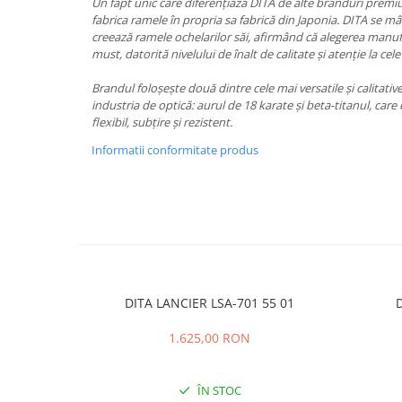
PRADA
Un fapt unic care diferențiază DITA de alte branduri prem
fabrica ramele în propria sa fabrică din Japonia. DITA se m
RAY-BAN
creează ramele ochelarilor săi, afirmând că alegerea manuf
must, datorită nivelului de înalt de calitate și atenție la cele
SAINT LAURENT
SEEOO
Brandul foloșește două dintre cele mai versatile și calitati
industria de optică: aurul de 18 karate și beta-titanul, car
STARCK
flexibil, subțire și rezistent.
STELLA MCCARTNEY
Informatii conformitate produs
TIFFANY&CO
ZEAL
ZILLI
DITA LANCIER LSA-701 55 01
D
1.625,00 RON
ÎN STOC