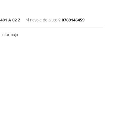
01 A 02 Z
Ai nevoie de ajutor?
0769146459
informații