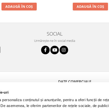
ADAUGĂ ÎN COȘ
ADAUGĂ ÎN COȘ
SOCIAL
Urmărește-ne în social media
DATE COMERCIALE
 Plată
Medical Optik
ie-uri
e Retur
J40/10766/1992
personaliza conținutul și anunțurile, pentru a oferi funcții de reț
Produselor
RO3680971
. De asemenea, le oferim partenerilor de rețele sociale, de publici
de Retur
str. Avântului 35, et.1,