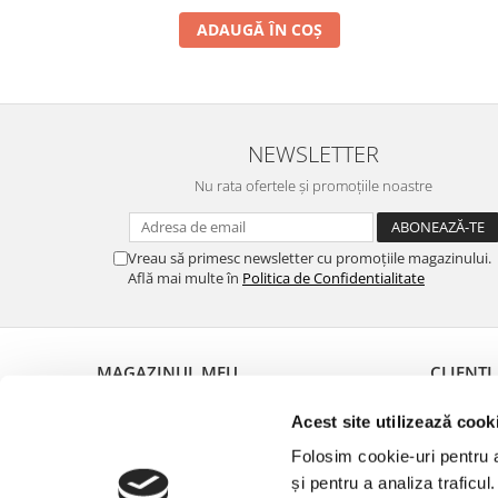
ADAUGĂ ÎN COȘ
NEWSLETTER
Nu rata ofertele și promoțiile noastre
Vreau să primesc newsletter cu promoțiile magazinului.
Află mai multe în
Politica de Confidentialitate
MAGAZINUL MEU
CLIENȚI
Despre noi
Metode de
Acest site utilizează cook
Termeni și Condiții
Politica d
Folosim cookie-uri pentru a 
Politica de Confidentialitate
Garanția 
și pentru a analiza traficul
Politica de livrare
Formular 