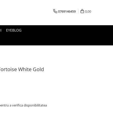
0769146459
0,00
I
EYEBLOG
ortoise White Gold
ntru a verifica disponibilitatea