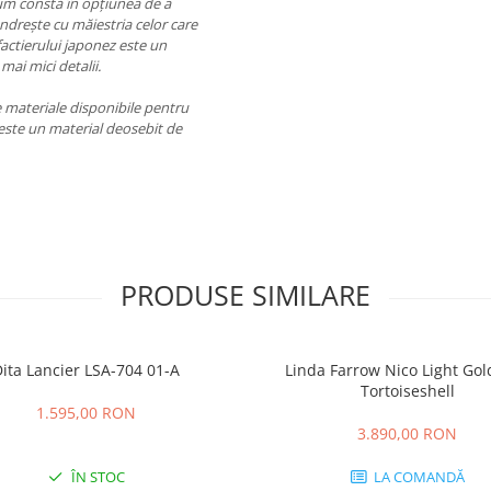
ium constă în opțiunea de a
ândrește cu măiestria celor care
actierului japonez este un
 mai mici detalii.
ve materiale disponibile pentru
e este un material deosebit de
PRODUSE SIMILARE
ita Lancier LSA-704 01-A
Linda Farrow Nico Light Go
Tortoiseshell
1.595,00 RON
3.890,00 RON
ÎN STOC
LA COMANDĂ