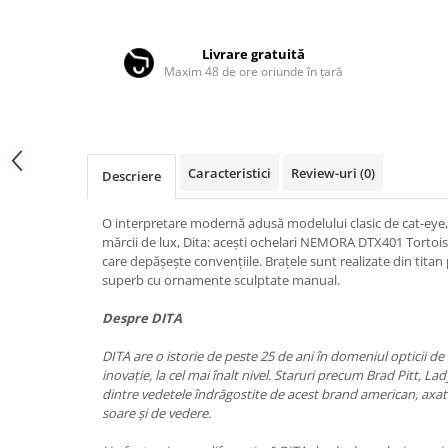
Distribuie
LINDA FARROW
pe
Facebook
MASSADA
Livrare gratuită
Maxim 48 de ore oriunde în țară
MATSUDA
MAUI JIM
MAYBACH
MIU MIU
Caracteristici
Review-uri
(0)
Descriere
MONT BLANC
O interpretare modernă adusă modelului clasic de cat-eye, c
MYKITA
mărcii de lux, Dita: acești ochelari NEMORA DTX401 Tortoi
care depășește convențiile. Brațele sunt realizate din titan
OAKLEY
superb cu ornamente sculptate manual.
OLIVER PEOPLES
Despre DITA
ORGREEN
DITA are o istorie de peste 25 de ani în domeniul opticii de 
OXIBIS
inovație, la cel mai înalt nivel. Staruri precum Brad Pitt, La
PERSOL
dintre vedetele îndrăgostite de acest brand american, axat
soare și de vedere.
PETER AND MAY