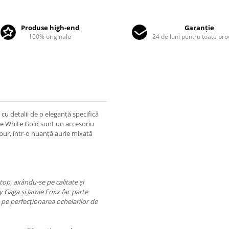
Produse high-end
Garanție
100% originale
24 de luni pentru toate pr
u detalii de o eleganță specifică
se White Gold sunt un accesoriu
 pur, într-o nuanță aurie mixată
top, axându-se pe calitate și
dy Gaga și Jamie Foxx fac parte
 pe perfecționarea ochelarilor de