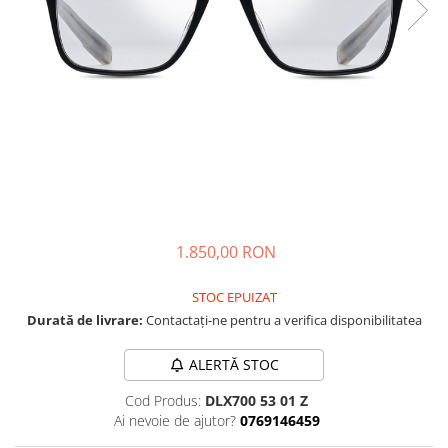
CAZAL
Materiale prețioase
Materiale prețioase
DILEM
Last Chance %
Last chance %
DIOR
DITA
DITA EPILUXURY
DITA LANCIER
DOLCE GABBANA
EXALTO
FACE A FACE
1.850,00 RON
GIORGIO ARMANI
STOC EPUIZAT
GUCCI
Durată de livrare:
Contactați-ne pentru a verifica disponibilitatea
JOOLY
ALERTĂ STOC
KUBORAUM
Cod Produs:
DLX700 53 01 Z
LAPIMA
Ai nevoie de ajutor?
0769146459
LA LOOP