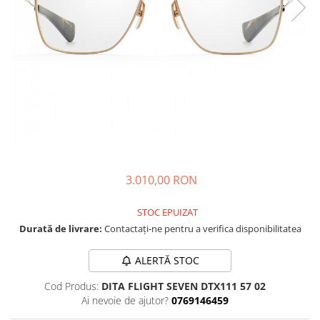
CAZAL
Materiale prețioase
Materiale prețioase
DILEM
Last Chance %
Last chance %
DIOR
DITA
DITA EPILUXURY
DITA LANCIER
DOLCE GABBANA
EXALTO
FACE A FACE
3.010,00 RON
GIORGIO ARMANI
STOC EPUIZAT
GUCCI
Durată de livrare:
Contactați-ne pentru a verifica disponibilitatea
JOOLY
ALERTĂ STOC
KUBORAUM
Cod Produs:
DITA FLIGHT SEVEN DTX111 57 02
LAPIMA
Ai nevoie de ajutor?
0769146459
LA LOOP