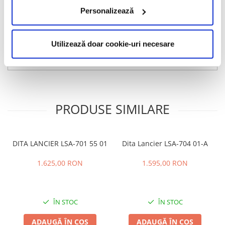
subțire și rezistent.
Personalizează
Informatii conformitate produs
Caracteristici
Utilizează doar cookie-uri necesare
Review-uri
(0)
PRODUSE SIMILARE
DITA LANCIER LSA-701 55 01
Dita Lancier LSA-704 01-A
1.625,00 RON
1.595,00 RON
ÎN STOC
ÎN STOC
ADAUGĂ ÎN COȘ
ADAUGĂ ÎN COȘ