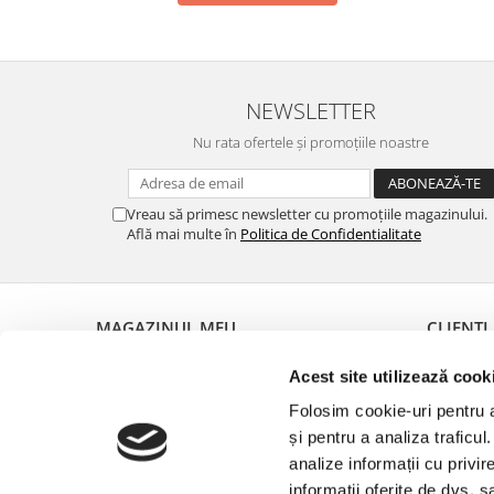
NEWSLETTER
Nu rata ofertele și promoțiile noastre
Vreau să primesc newsletter cu promoțiile magazinului.
Află mai multe în
Politica de Confidentialitate
MAGAZINUL MEU
CLIENȚI
Despre noi
Metode de
Acest site utilizează cook
Termeni și Condiții
Politica d
Folosim cookie-uri pentru a 
Politica de Confidentialitate
Garanția 
și pentru a analiza traficul
Politica de livrare
Formular 
analize informații cu privir
Contact
ANPC
informații oferite de dvs. s