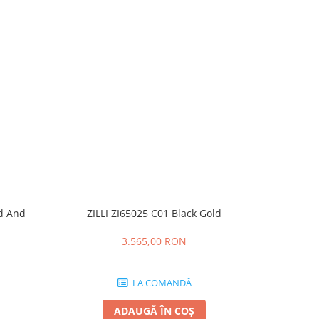
ld And
ZILLI ZI65025 C01 Black Gold
CT0164O 00
3.565,00 RON
LA COMANDĂ
ADAUGĂ ÎN COȘ