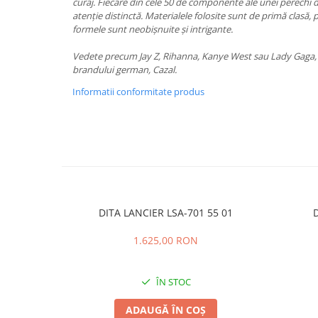
PRADA
curaj. Fiecare din cele 50 de componente ale unei perechi 
atenție distinctă. Materialele folosite sunt de primă clasă, 
RAY-BAN
formele sunt neobișnuite și intrigante.
SAINT LAURENT
Vedete precum Jay Z, Rihanna, Kanye West sau Lady Gaga, 
SEEOO
brandului german, Cazal.
STARCK
Informatii conformitate produs
STELLA MCCARTNEY
TIFFANY&CO
ZEAL
ZILLI
DITA LANCIER LSA-701 55 01
D
1.625,00 RON
ÎN STOC
ADAUGĂ ÎN COȘ