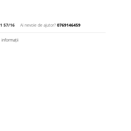
1 57/16
Ai nevoie de ajutor?
0769146459
informații