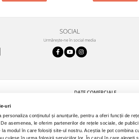
SOCIAL
Urmărește-ne în social media
DATE COMERCIALE
 Plată
Medical Optik
ie-uri
e Retur
J40/10766/1992
personaliza conținutul și anunțurile, pentru a oferi funcții de reț
Produselor
RO3680971
. De asemenea, le oferim partenerilor de rețele sociale, de publici
de Retur
str. Avântului 35, et.1,
e la modul în care folosiți site-ul nostru. Aceștia le pot combina c
camera 1, sector 1
au culese în urma folosirii serviciilor lor. În cazul în care alegeți 
Bucuresti, Bucuresti