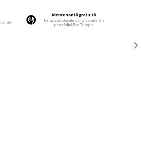
Mentenanță gratuită
Pentru produsele achiziționate din
odusele
portofoliul Eye Temple