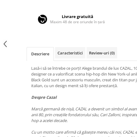
Distribuie
LINDA FARROW
pe
Facebook
MASSADA
Livrare gratuită
Maxim 48 de ore oriunde în țară
MATSUDA
MAUI JIM
MAYBACH
MIU MIU
Caracteristici
Review-uri
(0)
Descriere
MONT BLANC
Lasă-i să se întrebe ce porți! Alege brandul de lux CAZAL,
MYKITA
designer ce a valorificat scena hip-hop din New York-ul ani
Black Gold sunt un accesoriu masculin, creat din titan pur
OAKLEY
italian, cu un design menit să îți ofere prestanță.
OLIVER PEOPLES
Despre Cazal
ORGREEN
Marcă germană de nișă, CAZAL a devenit un simbol al avantg
OXIBIS
anii 80, prin creațiile fondatorului său, Cari Zalloni, inspi
PERSOL
hop a acelei decade.
PETER AND MAY
Cu un motto care afirmă că găsește mereu căi noi, CAZAL este