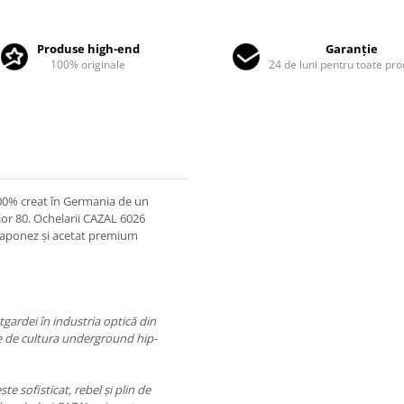
Produse high-end
Garanție
100% originale
24 de luni pentru toate pr
 100% creat în Germania de un
lor 80. Ochelarii CAZAL 6026
 japonez și acetat premium
ardei în industria optică din
rate de cultura underground hip-
 sofisticat, rebel și plin de