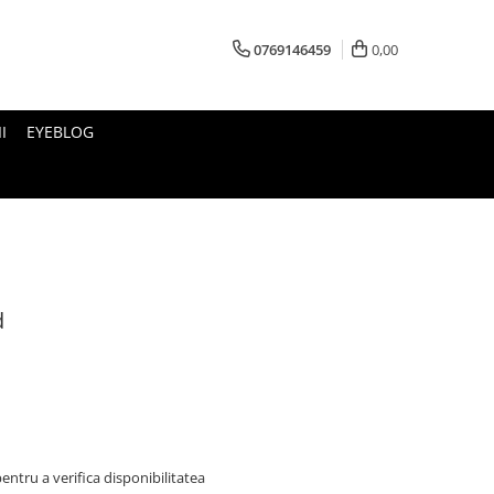
0769146459
0,00
I
EYEBLOG
d
ntru a verifica disponibilitatea