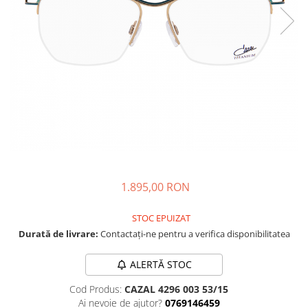
CAZAL
Materiale prețioase
Materiale prețioase
DILEM
Last Chance %
Last chance %
DIOR
DITA
DITA EPILUXURY
DITA LANCIER
DOLCE GABBANA
EXALTO
FACE A FACE
1.895,00 RON
GIORGIO ARMANI
GUCCI
STOC EPUIZAT
Durată de livrare:
Contactați-ne pentru a verifica disponibilitatea
JOOLY
KUBORAUM
ALERTĂ STOC
LAPIMA
Cod Produs:
CAZAL 4296 003 53/15
LA LOOP
Ai nevoie de ajutor?
0769146459