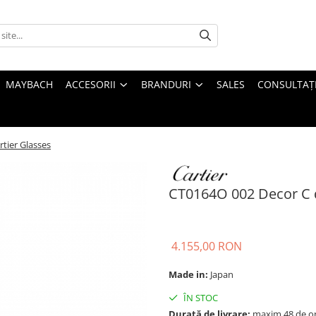
MAYBACH
ACCESORII
BRANDURI
SALES
CONSULTAȚI
tier Glasses
CT0164O 002 Decor C d
4.155,00 RON
Made in:
Japan
ÎN STOC
Durată de livrare:
maxim 48 de o