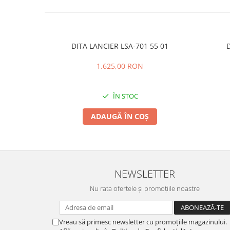
PRADA
RAY-BAN
SAINT LAURENT
DITA LANCIER LSA-701 55 01
D
SEEOO
STARCK
1.625,00 RON
STELLA MCCARTNEY
ÎN STOC
TIFFANY&CO
ZEAL
ADAUGĂ ÎN COȘ
ZILLI
NEWSLETTER
Nu rata ofertele și promoțiile noastre
Vreau să primesc newsletter cu promoțiile magazinului.