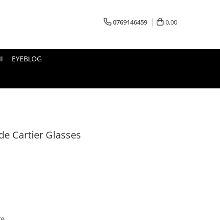
0769146459
0,00
I
EYEBLOG
e Cartier Glasses
re