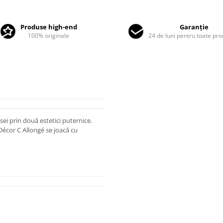
Produse high-end
Garanție
100% originale
24 de luni pentru toate pr
ei prin două estetici puternice.
Décor C Allongé se joacă cu