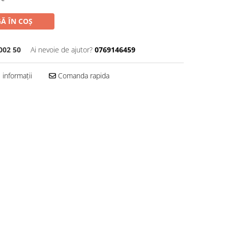
Ă ÎN COȘ
002 50
Ai nevoie de ajutor?
0769146459
informații
Comanda rapida