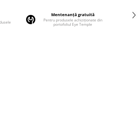
Mentenanță gratuită
Pentru produsele achiziționate din
odusele
portofoliul Eye Temple