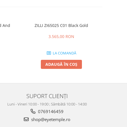
ld And
ZILLI ZI65025 C01 Black Gold
OLIVE
-20%
3.565,00 RON
1.1
LA COMANDĂ
ADAUGĂ ÎN COȘ
SUPORT CLIENȚI
Luni - Vineri 10:00 - 19:00 ; Sâmbătă 10:00 - 14:00
0769146459
shop@eyetemple.ro