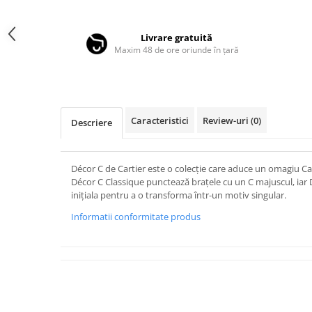
Distribuie
LINDA FARROW
pe
Facebook
MASSADA
Livrare gratuită
Maxim 48 de ore oriunde în țară
MATSUDA
MAUI JIM
MAYBACH
MIU MIU
Caracteristici
Review-uri
(0)
Descriere
MONT BLANC
MYKITA
Décor C de Cartier este o colecție care aduce un omagiu Cas
Décor C Classique punctează brațele cu un C majuscul, iar 
OAKLEY
inițiala pentru a o transforma într-un motiv singular.
OLIVER PEOPLES
Informatii conformitate produs
ORGREEN
OXIBIS
PERSOL
PETER AND MAY