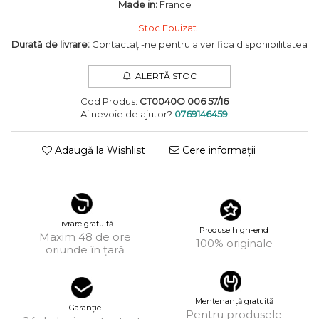
Made in:
France
KUBORAUM
Stoc Epuizat
LAPIMA
Durată de livrare:
Contactați-ne pentru a verifica disponibilitatea
LA LOOP
ALERTĂ STOC
LINDA FARROW
Cod Produs:
CT0040O 006 57/16
MASSADA
Ai nevoie de ajutor?
0769146459
MATSUDA
Adaugă la Wishlist
Cere informații
MAUI JIM
MAYBACH
MIU MIU
Livrare gratuită
Produse high-end
Maxim 48 de ore
MONT BLANC
100% originale
oriunde în țară
MYKITA
OAKLEY
Mentenanță gratuită
Garanție
OLIVER PEOPLES
Pentru produsele