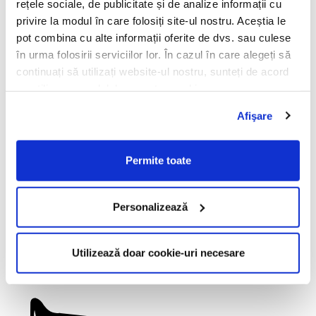
rețele sociale, de publicitate și de analize informații cu
transparent
privire la modul în care folosiți site-ul nostru. Aceștia le
Tip lentile:
pot combina cu alte informații oferite de dvs. sau culese
vedere
în urma folosirii serviciilor lor. În cazul în care alegeți să
continuați să utilizați website-ul nostru, sunteți de acord
Material ramă:
cu utilizarea modulelor noastre cookie.
metal
Afişare
Formă ramă:
dreptunghiular
Permite toate
Lungime lentilă (mm):
57
Punte nazală (mm):
Personalizează
16
Lungime braț (mm):
Utilizează doar cookie-uri necesare
140