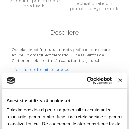
24 de luni pentru toate
achiziționate din
produsele
ORGREEN
portofoliul Eye Temple
OXIBIS
PERSOL
Descriere
PETER AND MAY
PRADA
Ochelari creați în jurul unui motiv grafic puternic care
aduce un omagiu emblematicului ceas Santos de
RAY-BAN
Cartier prin elementul său caracteristic: șurubul.
SAINT LAURENT
Informatii conformitate produs
SEEOO
Caracteristici
STARCK
STELLA MCCARTNEY
Acest site utilizează cookie-uri
Culoare ramă:
TIFFANY&CO
Folosim cookie-uri pentru a personaliza conținutul și
auriu
anunțurile, pentru a oferi funcții de rețele sociale și pentru
ZEAL
Culoare lentile:
a analiza traficul. De asemenea, le oferim partenerilor de
ZILLI