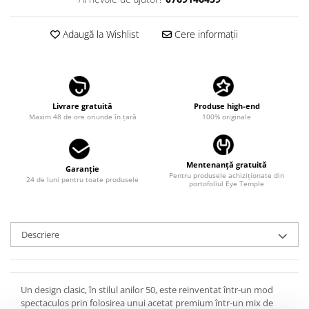
LINDA FARROW
MASSADA
Adaugă la Wishlist
Cere informații
MATSUDA
MAUI JIM
MAYBACH
Livrare gratuită
Produse high-end
Maxim 48 de ore oriunde în țară
100% originale
MIU MIU
MONT BLANC
MYKITA
Mentenanță gratuită
Garanție
Pentru produsele achiziționate din
24 de luni pentru toate produsele
OAKLEY
portofoliul Eye Temple
OLIVER PEOPLES
ORGREEN
Descriere
OXIBIS
PERSOL
PETER AND MAY
Un design clasic, în stilul anilor 50, este reinventat într-un mod
spectaculos prin folosirea unui acetat premium într-un mix de