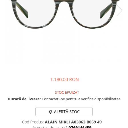
CAZAL
Materiale prețioase
Materiale prețioase
DILEM
Last Chance %
Last chance %
DIOR
DITA
DITA EPILUXURY
DITA LANCIER
DOLCE GABBANA
EXALTO
FACE A FACE
1.180,00 RON
GIORGIO ARMANI
GUCCI
STOC EPUIZAT
JOOLY
Durată de livrare:
Contactați-ne pentru a verifica disponibilitatea
KUBORAUM
ALERTĂ STOC
LAPIMA
Cod Produs:
ALAIN MIKLI A03063 B059 49
LA LOOP
Ai nevoie de ajutor?
0769146459