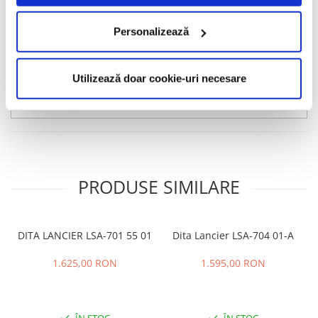
designer. Titanul utilizat pentru producerea ramelor are cea mai
bună și pură calitate, fiind creat în Japonia. Anual, Alain Mikli
Personalizează
creează nuanțe noi și modele inedite, inspirându-se din diverse
culturi și civilizații ale lumii.
Informatii conformitate produs
Utilizează doar cookie-uri necesare
Review-uri
(0)
PRODUSE SIMILARE
DITA LANCIER LSA-701 55 01
Dita Lancier LSA-704 01-A
1.625,00 RON
1.595,00 RON