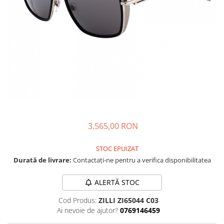
CAZAL
Materiale prețioase
Materiale prețioase
DILEM
Last Chance %
Last chance %
DIOR
DITA
DITA EPILUXURY
DITA LANCIER
DOLCE GABBANA
EXALTO
FACE A FACE
3.565,00 RON
GIORGIO ARMANI
STOC EPUIZAT
GUCCI
Durată de livrare:
Contactați-ne pentru a verifica disponibilitatea
JOOLY
ALERTĂ STOC
KUBORAUM
Cod Produs:
ZILLI ZI65044 C03
LAPIMA
Ai nevoie de ajutor?
0769146459
LA LOOP