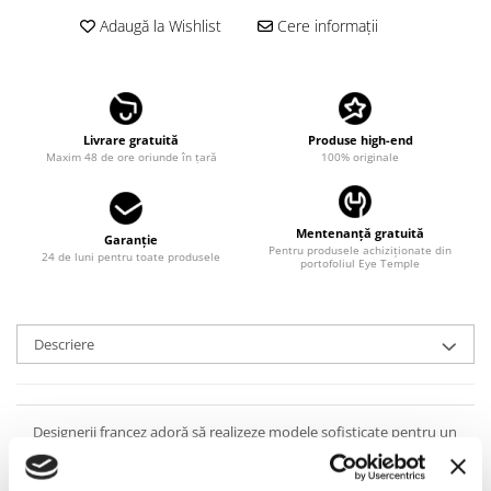
LINDA FARROW
Adaugă la Wishlist
Cere informații
MASSADA
MATSUDA
MAUI JIM
Livrare gratuită
Produse high-end
MAYBACH
Maxim 48 de ore oriunde în țară
100% originale
MIU MIU
MONT BLANC
Mentenanță gratuită
Garanție
Pentru produsele achiziționate din
MYKITA
24 de luni pentru toate produsele
portofoliul Eye Temple
OAKLEY
OLIVER PEOPLES
Descriere
ORGREEN
OXIBIS
PERSOL
Designerii francez adoră să realizeze modele sofisticate pentru un
look misterios, care să fascineze: ochelarii de soare ZILLI ZI65044
PETER AND MAY
C03 Platinum sunt handmade din titan ultra-fin, finisat cu platină,