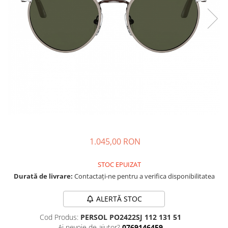
CAZAL
Materiale prețioase
Materiale prețioase
DILEM
Last Chance %
Last chance %
DIOR
DITA
DITA EPILUXURY
DITA LANCIER
DOLCE GABBANA
EXALTO
FACE A FACE
1.045,00 RON
GIORGIO ARMANI
GUCCI
STOC EPUIZAT
JOOLY
Durată de livrare:
Contactați-ne pentru a verifica disponibilitatea
KUBORAUM
ALERTĂ STOC
LAPIMA
Cod Produs:
PERSOL PO2422SJ 112 131 51
LA LOOP
Ai nevoie de ajutor?
0769146459