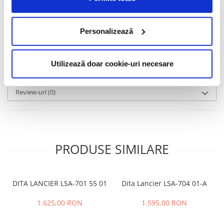
Heidi Klum, James Franco, Miranda Kerr, Jay Z sau renumitul
antrenor german, Jürgen Klopp.
Personalizează
Informatii conformitate produs
Caracteristici
Utilizează doar cookie-uri necesare
Review-uri
(0)
PRODUSE SIMILARE
DITA LANCIER LSA-701 55 01
Dita Lancier LSA-704 01-A
1.625,00 RON
1.595,00 RON