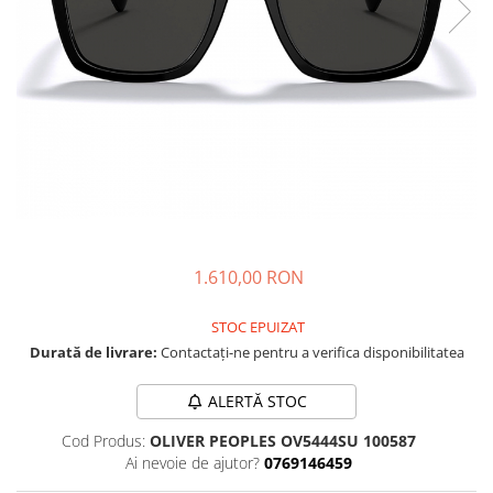
CAZAL
Materiale prețioase
Materiale prețioase
DILEM
Last Chance %
Last chance %
DIOR
DITA
DITA EPILUXURY
DITA LANCIER
DOLCE GABBANA
EXALTO
FACE A FACE
1.610,00 RON
GIORGIO ARMANI
STOC EPUIZAT
GUCCI
Durată de livrare:
Contactați-ne pentru a verifica disponibilitatea
JOOLY
ALERTĂ STOC
KUBORAUM
Cod Produs:
OLIVER PEOPLES OV5444SU 100587
LAPIMA
Ai nevoie de ajutor?
0769146459
LA LOOP