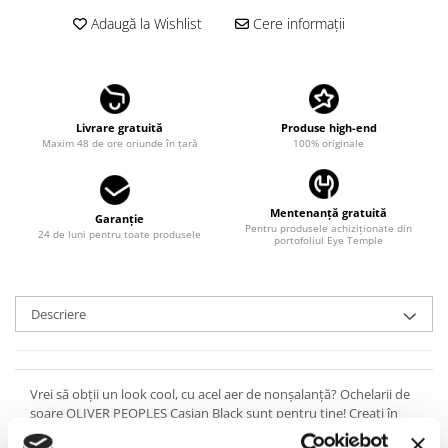
LINDA FARROW
Adaugă la Wishlist
Cere informații
MASSADA
MATSUDA
MAUI JIM
Livrare gratuită
Produse high-end
MAYBACH
Maxim 48 de ore oriunde în țară
100% originale
MIU MIU
MONT BLANC
Mentenanță gratuită
Garanție
Pentru produsele achiziționate din
MYKITA
24 de luni pentru toate produsele
portofoliul Eye Temple
OAKLEY
OLIVER PEOPLES
Descriere
ORGREEN
OXIBIS
PERSOL
Vrei să obții un look cool, cu acel aer de nonșalanță? Ochelarii de
soare OLIVER PEOPLES Casian Black sunt pentru tine! Creați în
PETER AND MAY
Italia, cu rame groase din acetat lucios de cea mai bună calitate,