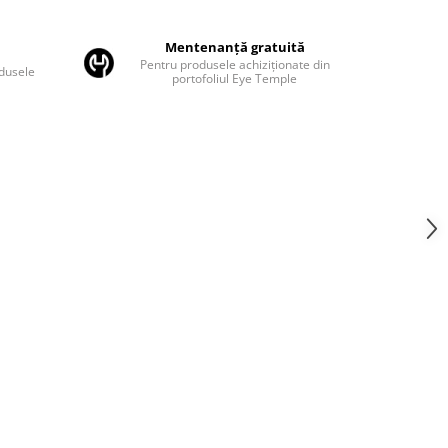
Mentenanță gratuită
Pentru produsele achiziționate din
odusele
portofoliul Eye Temple