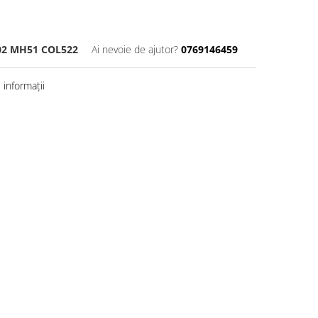
02 MH51 COL522
Ai nevoie de ajutor?
0769146459
informații