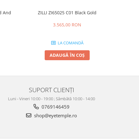
ld And
ZILLI ZI65025 C01 Black Gold
OLIVE
-20%
3.565,00 RON
1.1
LA COMANDĂ
ADAUGĂ ÎN COȘ
SUPORT CLIENȚI
Luni - Vineri 10:00 - 19:00 ; Sâmbătă 10:00 - 14:00
0769146459
shop@eyetemple.ro