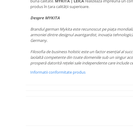
PRADA
bună calitate.
MYKITA | LEICA
realizează împreună un con
produs în țara calității superioare.
RAY-BAN
Despre MYKITA
SAINT LAURENT
SEEOO
Brandul german Mykita este recunoscut pe pia
ța mondială
armoniei dintre designul avantgardist, inovația tehnologică
STARCK
Germany.
STELLA MCCARTNEY
Filosofia de business holistic este un factor esențial al su
TIFFANY&CO
laolaltă competente din toate domeniile sub un singur aco
prosperă datorită rețelei sale independente care include ce
ZEAL
Informatii conformitate produs
ZILLI