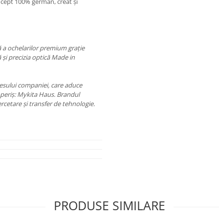
cept 100% german, creat și
 a ochelarilor premium grație
 și precizia optică Made in
ccesului companiei, care aduce
periș: Mykita Haus. Brandul
rcetare și transfer de tehnologie.
PRODUSE SIMILARE