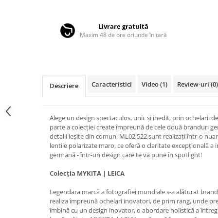
Distribuie
LINDA FARROW
pe
Facebook
MASSADA
Livrare gratuită
Maxim 48 de ore oriunde în țară
MATSUDA
MAUI JIM
MAYBACH
MIU MIU
Caracteristici
Video
(1)
Review-uri
(0)
Descriere
MONT BLANC
MYKITA
Alege un design spectaculos, unic și inedit, prin ochelarii
parte a colecției create împreună de cele două branduri g
OAKLEY
detalii ieșite din comun, ML02 522 sunt realizați într-o nu
OLIVER PEOPLES
lentile polarizate maro, ce oferă o claritate excepțională a i
germană - într-un design care te va pune în spotlight!
ORGREEN
Colecția MYKITA | LEICA
OXIBIS
PERSOL
Legendara marcă a fotografiei mondiale s-a alăturat brand
realiza împreună ochelari inovatori, de prim rang, unde prec
PETER AND MAY
îmbină cu un design inovator, o abordare holistică a întregu