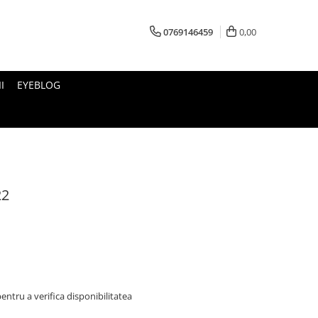
0769146459
0,00
I
EYEBLOG
22
ntru a verifica disponibilitatea