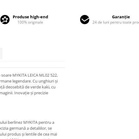
Produse high-end
Garanție
100% originale
24 de luni pentru toate pr
 de soare MYKITA LEICA ML02 522,
ermane legendare. Cu unghiuri și
anță deosebită de verde kaki, cu
maginii. Inovație și precizie
ului berlinez MYKITA pentru a
izia germană a detaliilor, se
lui produs și lentile de cea mai