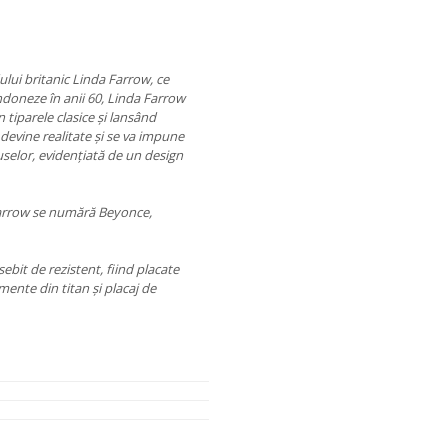
lui britanic Linda Farrow, ce
ndoneze în anii 60, Linda Farrow
 tiparele clasice și lansând
devine realitate și se va impune
uselor, evidențiată de un design
 Farrow se numără Beyonce,
ebit de rezistent, fiind placate
mente din titan și placaj de