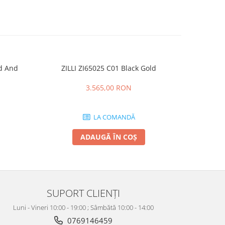
ld And
ZILLI ZI65025 C01 Black Gold
CT0164O 00
3.565,00 RON
LA COMANDĂ
ADAUGĂ ÎN COȘ
SUPORT CLIENȚI
Luni - Vineri 10:00 - 19:00 ; Sâmbătă 10:00 - 14:00
0769146459