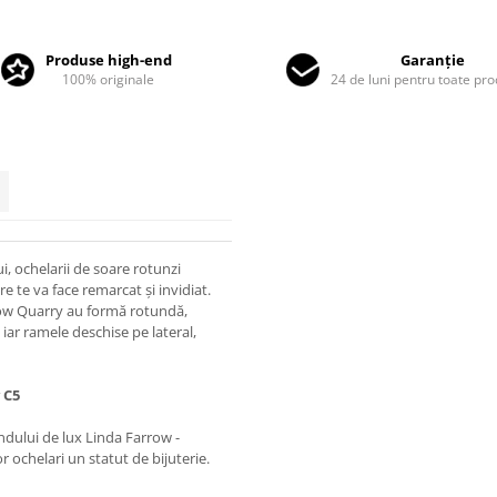
Produse high-end
Garanție
100% originale
24 de luni pentru toate pr
, ochelarii de soare rotunzi
 te va face remarcat și invidiat.
rrow Quarry au formă rotundă,
 iar ramele deschise pe lateral,
 C5
randului de lux Linda Farrow -
or ochelari un statut de bijuterie.