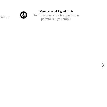
Mentenanță gratuită
Pentru produsele achiziționate din
odusele
portofoliul Eye Temple