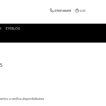
0769146459
0,00
I
EYEBLOG
C5
ntru a verifica disponibilitatea