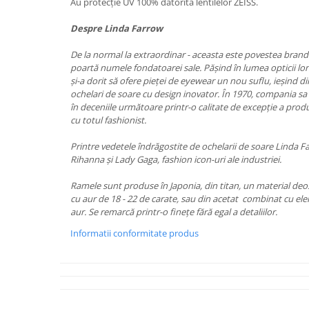
PRADA
Au protecție UV 100% datorită lentilelor ZEISS.
RAY-BAN
Despre Linda Farrow
SAINT LAURENT
De la normal la extraordinar - aceasta este povestea brandu
SEEOO
poartă numele fondatoarei sale. Pășind în lumea opticii lo
și-a dorit să ofere pieței de eyewear un nou suflu, ieșind din
STARCK
ochelari de soare cu design inovator. În 1970, compania sa 
în deceniile următoare printr-o calitate de excepție a prod
STELLA MCCARTNEY
cu totul fashionist.
TIFFANY&CO
Printre vedetele îndrăgostite de ochelarii de soare Linda
ZEAL
Rihanna și Lady Gaga, fashion icon-uri ale industriei.
ZILLI
Ramele sunt produse în Japonia, din titan, un material deos
cu aur de 18 - 22 de carate, sau din acetat combinat cu ele
aur. Se remarcă printr-o finețe fără egal a detaliilor.
Informatii conformitate produs