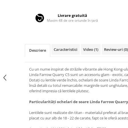
Distribuie
LINDA FARROW
pe
Facebook
MASSADA
Livrare gratuită
Maxim 48 de ore oriunde în țară
MATSUDA
MAUI JIM
MAYBACH
MIU MIU
Caracteristici
Video
(1)
Review-uri
(0)
Descriere
MONT BLANC
MYKITA
Cu un nume inspirat de străzile vibrante ale Hong Kong-ului
Linda Farrow Quarry C5 sunt un accesoriu glam - exotic, care
OAKLEY
Dotați cu lentile verde închis, ochelarii de soare Linda Fa
OLIVER PEOPLES
însă detalii cu totul remarcabile: marginile sunt unghiulare,
oferind impresia că lentilele plutesc.
ORGREEN
Particularități ochelari de soare Linda Farrow Quarry
OXIBIS
PERSOL
Lentilele sunt realizate din titan - materialul preferat al b
placat cu aur alb de 18 - 22 de carate, fapt ce le oferă acest
PETER AND MAY