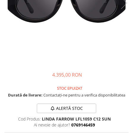
CAZAL
Materiale prețioase
Materiale prețioase
DILEM
Last Chance %
Last chance %
DIOR
DITA
DITA EPILUXURY
DITA LANCIER
DOLCE GABBANA
EXALTO
FACE A FACE
4.395,00 RON
GIORGIO ARMANI
STOC EPUIZAT
GUCCI
Durată de livrare:
Contactați-ne pentru a verifica disponibilitatea
JOOLY
ALERTĂ STOC
KUBORAUM
Cod Produs:
LINDA FARROW LFL1059 C12 SUN
LAPIMA
Ai nevoie de ajutor?
0769146459
LA LOOP