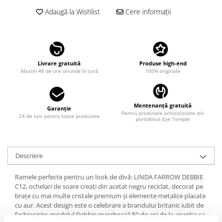
LINDA FARROW
Adaugă la Wishlist
Cere informații
MASSADA
MATSUDA
MAUI JIM
Livrare gratuită
Produse high-end
MAYBACH
Maxim 48 de ore oriunde în țară
100% originale
MIU MIU
MONT BLANC
Mentenanță gratuită
Garanție
Pentru produsele achiziționate din
MYKITA
24 de luni pentru toate produsele
portofoliul Eye Temple
OAKLEY
OLIVER PEOPLES
Descriere
ORGREEN
Ramele perfecte pentru un look de divă: LINDA FARROW DEBBIE
OXIBIS
C12, ochelari de soare creați din acetat negru reciclat, decorat pe
PERSOL
brațe cu mai multe cristale premium și elemente metalice placate
cu aur. Acest design este o celebrare a brandului britanic iubit de
PETER AND MAY
fashioniste: modelul Debbie marchează 50 de ani de la apariția sa