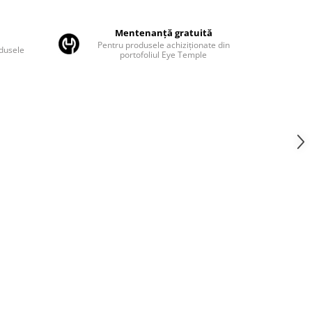
Mentenanță gratuită
Pentru produsele achiziționate din
odusele
portofoliul Eye Temple