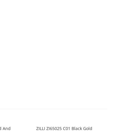
ld And
ZILLI ZI65025 C01 Black Gold
CT0164O 00