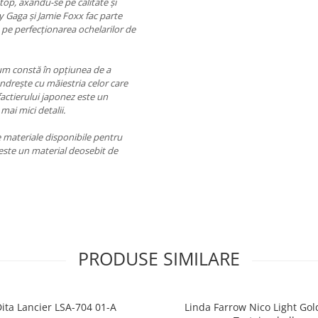
top, axându-se pe calitate și
dy Gaga și Jamie Foxx fac parte
 pe perfecționarea ochelarilor de
ium constă în opțiunea de a
ândrește cu măiestria celor care
actierului japonez este un
 mai mici detalii.
ve materiale disponibile pentru
e este un material deosebit de
PRODUSE SIMILARE
ita Lancier LSA-704 01-A
Linda Farrow Nico Light Go