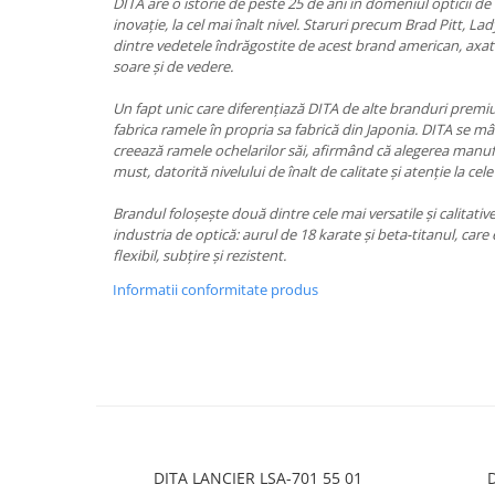
PRADA
DITA are o istorie de peste 25 de ani în domeniul opticii de 
inovație, la cel mai înalt nivel. Staruri precum Brad Pitt, La
RAY-BAN
dintre vedetele îndrăgostite de acest brand american, axat
soare și de vedere.
SAINT LAURENT
SEEOO
Un fapt unic care diferențiază DITA de alte branduri prem
fabrica ramele în propria sa fabrică din Japonia. DITA se m
STARCK
creează ramele ochelarilor săi, afirmând că alegerea manuf
must, datorită nivelului de înalt de calitate și atenție la cele
STELLA MCCARTNEY
TIFFANY&CO
Brandul foloșește două dintre cele mai versatile și calitati
industria de optică: aurul de 18 karate și beta-titanul, car
ZEAL
flexibil, subțire și rezistent.
ZILLI
Informatii conformitate produs
DITA LANCIER LSA-701 55 01
D