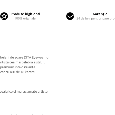
Produse high-end
Garanție
100% originale
24 de luni pentru toate pr
elarii de soare DITA Eyewear for
rtista cea mai celebră a stilului
t premium într-o nuanță
lacat cu aur de 18 karate.
pealul celei mai aclamate artiste