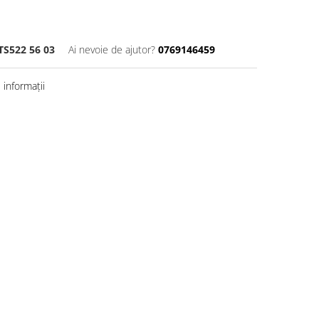
TS522 56 03
Ai nevoie de ajutor?
0769146459
informații