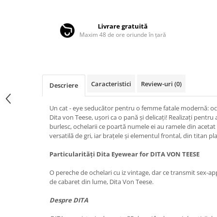
Distribuie
LINDA FARROW
pe
Facebook
MASSADA
Livrare gratuită
Maxim 48 de ore oriunde în țară
MATSUDA
MAUI JIM
MAYBACH
MIU MIU
Caracteristici
Review-uri
(0)
Descriere
MONT BLANC
Un cat - eye seducător pentru o femme fatale modernă: och
MYKITA
Dita von Teese, ușori ca o pană și delicați! Realizați pentru a
burlesc, ochelarii ce poartă numele ei au ramele din aceta
OAKLEY
versatilă de gri, iar brațele și elementul frontal, din titan p
OLIVER PEOPLES
Particularități Dita Eyewear for DITA VON TEESE
ORGREEN
O pereche de ochelari cu iz vintage, dar ce transmit sex-ap
OXIBIS
de cabaret din lume, Dita Von Teese.
PERSOL
Despre DITA
PETER AND MAY