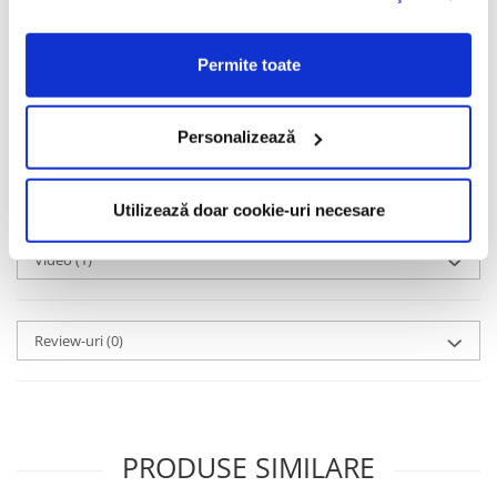
Brandul foloșește două dintre cele mai versatile și calitative
materiale disponibile pentru industria de optică: aurul de 18
Permite toate
karate și beta-titanul, care este un material deosebit de flexibil,
subțire și rezistent.
Informatii conformitate produs
Personalizează
Caracteristici
Utilizează doar cookie-uri necesare
Video
(1)
Review-uri
(0)
PRODUSE SIMILARE