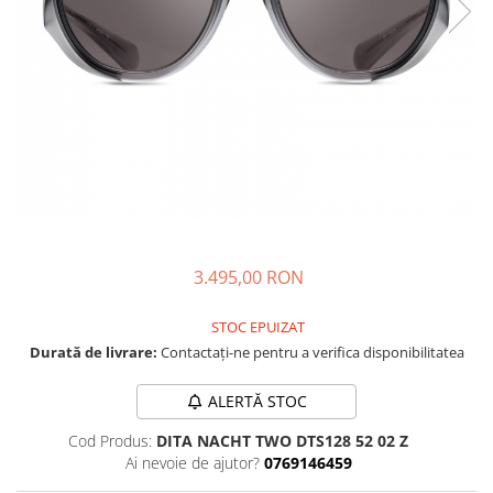
CAZAL
Materiale prețioase
Materiale prețioase
DILEM
Last Chance %
Last chance %
DIOR
DITA
DITA EPILUXURY
DITA LANCIER
DOLCE GABBANA
EXALTO
FACE A FACE
3.495,00 RON
GIORGIO ARMANI
STOC EPUIZAT
GUCCI
Durată de livrare:
Contactați-ne pentru a verifica disponibilitatea
JOOLY
ALERTĂ STOC
KUBORAUM
Cod Produs:
DITA NACHT TWO DTS128 52 02 Z
LAPIMA
Ai nevoie de ajutor?
0769146459
LA LOOP