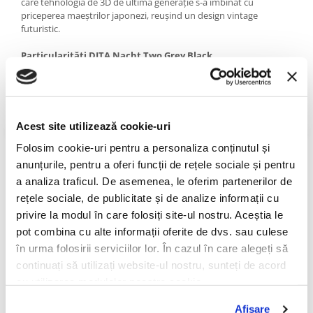
care tehnologia de 3D de ultima generație s-a îmbinat cu
PRADA
priceperea maeștrilor japonezi, reușind un design vintage
RAY-BAN
futuristic.
SAINT LAURENT
Particularități DITA Nacht Two Grey Black
SEEOO
Brațele sunt realizate din titan placat cu aur, iar ramele create în
STARCK
stilul motocicliștilor francezi din anii 60 sunt printate 3D. Finețea
detalilor este remarcabilă!
STELLA MCCARTNEY
Acest site utilizează cookie-uri
TIFFANY&CO
Despre DITA
Folosim cookie-uri pentru a personaliza conținutul și
ZEAL
DITA are o istorie de peste 25 de ani în domeniul opticii de top,
anunțurile, pentru a oferi funcții de rețele sociale și pentru
axându-se pe calitate și inovație, la cel mai înalt nivel. Staruri
ZILLI
a analiza traficul. De asemenea, le oferim partenerilor de
precum Brad Pitt, Lady Gaga și Jamie Foxx fac parte dintre
rețele sociale, de publicitate și de analize informații cu
vedetele îndrăgostite de acest brand american, axat pe
perfecționarea ochelarilor de soare și de vedere.
privire la modul în care folosiți site-ul nostru. Aceștia le
pot combina cu alte informații oferite de dvs. sau culese
Un fapt unic care diferențiază DITA de alte branduri premium
în urma folosirii serviciilor lor. În cazul în care alegeți să
constă în opțiunea de a fabrica ramele în propria sa fabrică din
continuați să utilizați website-ul nostru, sunteți de acord
Japonia. DITA se mândrește cu măiestria celor care creează
ramele ochelarilor săi, afirmând că alegerea manufactierului
cu utilizarea modulelor noastre cookie.
japonez este un must, datorită nivelului de înalt de calitate și
atenție la cele mai mici detalii.
Afişare