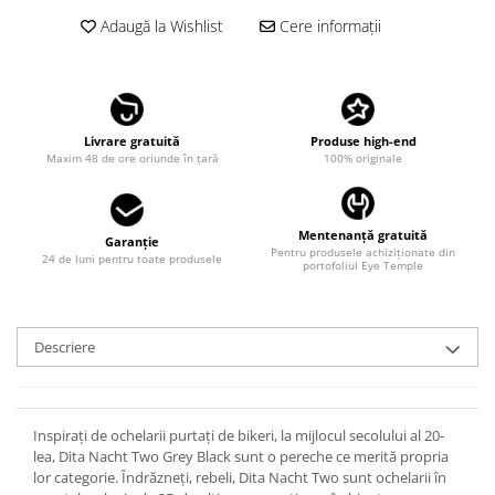
LINDA FARROW
Adaugă la Wishlist
Cere informații
MASSADA
MATSUDA
MAUI JIM
Livrare gratuită
Produse high-end
MAYBACH
Maxim 48 de ore oriunde în țară
100% originale
MIU MIU
MONT BLANC
Mentenanță gratuită
Garanție
Pentru produsele achiziționate din
MYKITA
24 de luni pentru toate produsele
portofoliul Eye Temple
OAKLEY
OLIVER PEOPLES
Descriere
ORGREEN
OXIBIS
PERSOL
Inspirați de ochelarii purtați de bikeri, la mijlocul secolului al 20-
lea, Dita Nacht Two Grey Black sunt o pereche ce merită propria
PETER AND MAY
lor categorie. Îndrăzneți, rebeli, Dita Nacht Two sunt ochelarii în