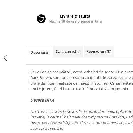
Distribuie
LINDA FARROW
pe
Facebook
MASSADA
Livrare gratuită
Maxim 48 de ore oriunde în țară
MATSUDA
MAUI JIM
MAYBACH
MIU MIU
Caracteristici
Review-uri
(0)
Descriere
MONT BLANC
MYKITA
Periculos de seducători, acești ochelari de soare ultra-
Dark Brown, sunt un accesoriu cu detalii de excepție, care b
OAKLEY
brațe din titan, realizate de maeștrii japonezi. Ornament
OLIVER PEOPLES
unei bijuterii, fiind lucrate tot în fabrica DITA din Japonia.
ORGREEN
Despre DITA
OXIBIS
DITA are o istorie de peste 25 de ani în domeniul opticii de 
PERSOL
inovație, la cel mai înalt nivel. Staruri precum Brad Pitt, La
dintre vedetele îndrăgostite de acest brand american, axat
PETER AND MAY
soare și de vedere.