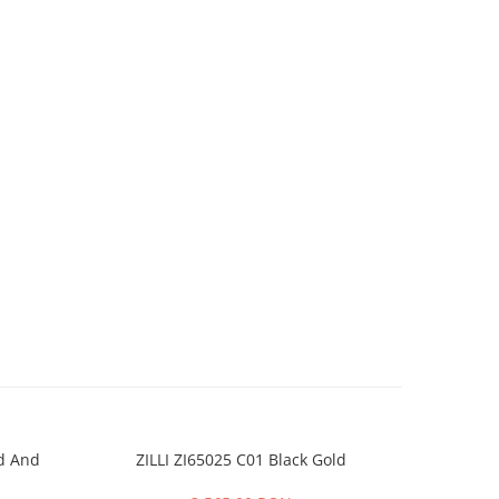
ld And
ZILLI ZI65025 C01 Black Gold
CT0164O 00