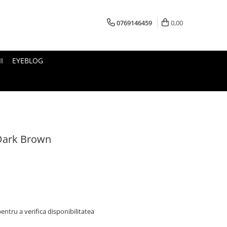
0769146459
0,00
I
EYEBLOG
Dark Brown
ntru a verifica disponibilitatea