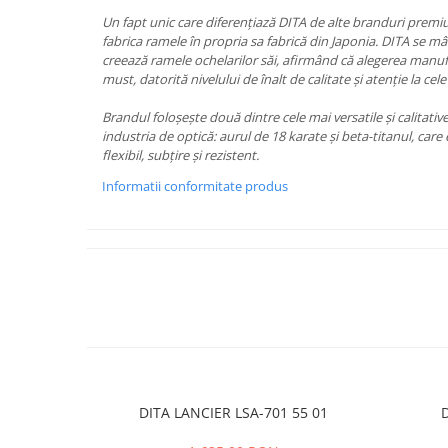
PRADA
Un fapt unic care diferențiază DITA de alte branduri prem
RAY-BAN
fabrica ramele în propria sa fabrică din Japonia. DITA se m
creează ramele ochelarilor săi, afirmând că alegerea manuf
SAINT LAURENT
must, datorită nivelului de înalt de calitate și atenție la cele
SEEOO
Brandul foloșește două dintre cele mai versatile și calitati
STARCK
industria de optică: aurul de 18 karate și beta-titanul, car
flexibil, subțire și rezistent.
STELLA MCCARTNEY
Informatii conformitate produs
TIFFANY&CO
ZEAL
ZILLI
DITA LANCIER LSA-701 55 01
D