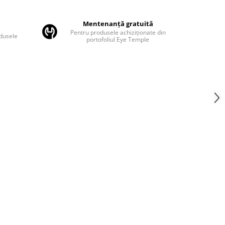
Mentenanță gratuită
Pentru produsele achiziționate din
odusele
portofoliul Eye Temple