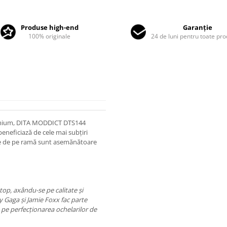
Produse high-end
Garanție
100% originale
24 de luni pentru toate pr
premium, DITA MODDICT DTS144
eneficiază de cele mai subțiri
ele de pe ramă sunt asemănătoare
top, axându-se pe calitate și
dy Gaga și Jamie Foxx fac parte
 pe perfecționarea ochelarilor de