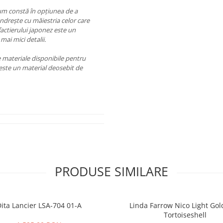
ium constă în opțiunea de a
ândrește cu măiestria celor care
actierului japonez este un
 mai mici detalii.
ve materiale disponibile pentru
e este un material deosebit de
PRODUSE SIMILARE
ita Lancier LSA-704 01-A
Linda Farrow Nico Light Go
Tortoiseshell